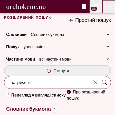
, Cловник букмола та С
ordbøkene.no
Nettsi
UK
Мен
Перейти до основного вмісту
Доступність
Cловник букмола та Словник нюношка
Розширений пошук
Простий пошук
Словники
Пошук
Частини мови
Скинути
Про розширений
Перегляд у вигляді списку
пошук
oppslagsord
Немає результатів
Словник букмола
0