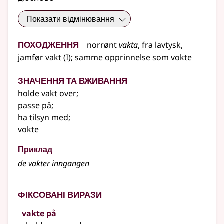
Показати відмінювання
Походження
norrønt
vakta
,
fra
lavtysk
,
1
jamfør
vakt
(
I)
;
samme opprinnelse som
vokte
Значення та вживання
holde vakt over
;
passe på
;
ha tilsyn med
;
vokte
Приклад
de vakter inngangen
Фіксовані вирази
vakte på