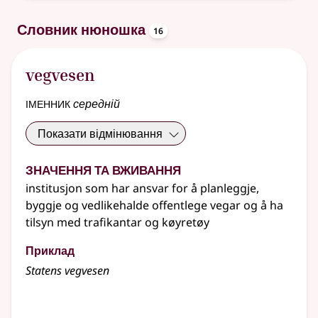
oppslagsord
Словник нюношка
16
vegvesen
іменник
середній
Показати відмінювання
Значення та вживання
institusjon som har ansvar for å planleggje,
byggje og vedlikehalde offentlege vegar og å ha
tilsyn med trafikantar og køyretøy
Приклад
Statens vegvesen