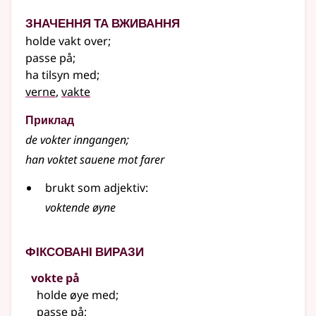
Значення та вживання
holde vakt over
;
passe på
;
ha tilsyn med
;
verne
,
vakte
Приклад
de
vokter
inngangen
;
han
voktet
sauene mot farer
brukt som adjektiv:
voktende øyne
Фіксовані вирази
vokte på
holde øye med
;
passe på
;