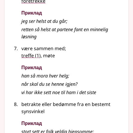
foretrekke
Приклад
jeg ser helst at du går
;
retten så helst at partene fant en minnelig
løsning
være sammen med
;
treffe
(1)
, møte
Приклад
han så mora hver helg
;
når skal du se henne igjen?
vi har ikke sett noe til ham i det siste
betrakte eller bedømme fra en bestemt
synsvinkel
Приклад
stort sett er folk veldig hjepsomme
;