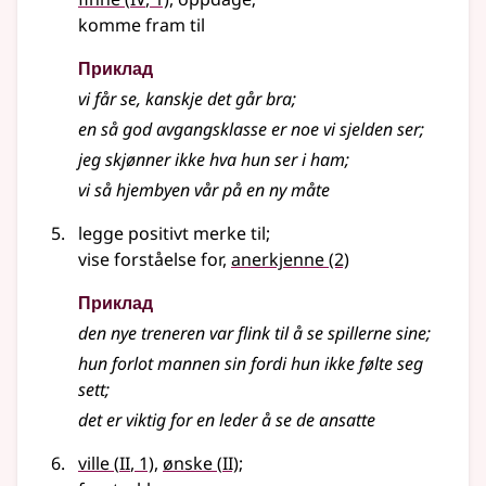
komme fram til
Приклад
vi får se, kanskje det går bra
;
en så god avgangsklasse er noe vi sjelden ser
;
jeg skjønner ikke hva hun ser i ham
;
vi så hjembyen vår på en ny måte
legge positivt merke til
;
vise forståelse for,
anerkjenne
(2)
Приклад
den nye treneren var flink til å se spillerne sine
;
hun forlot mannen sin fordi hun ikke følte seg
sett
;
det er viktig for en leder å se de ansatte
2
2
ville
(
II
, 1)
,
ønske
(
II)
;