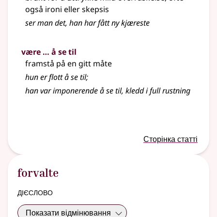
også ironi eller skepsis
ser man det, han har fått ny kjæreste
være … å se til
framstå på en gitt måte
hun er flott å se til
;
han var imponerende å se til, kledd i full rustning
Сторінка статті
forvalte
дієслово
Показати відмінювання