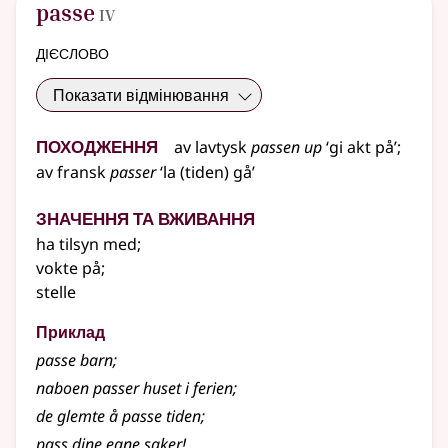
4
passe
IV
дієслово
Показати відмінювання
Походження
av
lavtysk
passen up
‘gi akt på’
;
av
fransk
passer
‘la (tiden) gå’
Значення та вживання
ha tilsyn med
;
vokte på
;
stelle
Приклад
passe
barn
;
naboen passer huset i ferien
;
de glemte å passe tiden
;
pass dine egne saker!