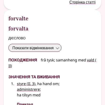
Сторінка статті
forvalte
forvalta
дієслово
Показати відмінювання
Походження
2
frå
tysk
;
samanheng
med
vald
(
II)
Значення та вживання
2
styre
(
II
, 3)
, ha hand om
;
administrere
;
ha tilsyn med
Приклад