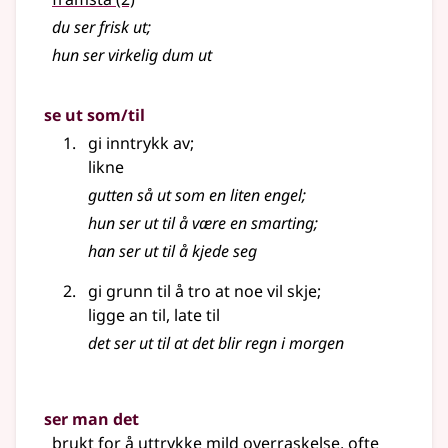
du ser frisk ut
;
hun ser virkelig dum ut
se ut som/til
gi inntrykk av
;
likne
gutten så ut som en liten engel
;
hun ser ut til å være en smarting
;
han ser ut til å kjede seg
gi grunn til å tro at noe vil skje
;
ligge an til, late til
det ser ut til at det blir regn i morgen
ser man det
brukt for å uttrykke mild overraskelse, ofte