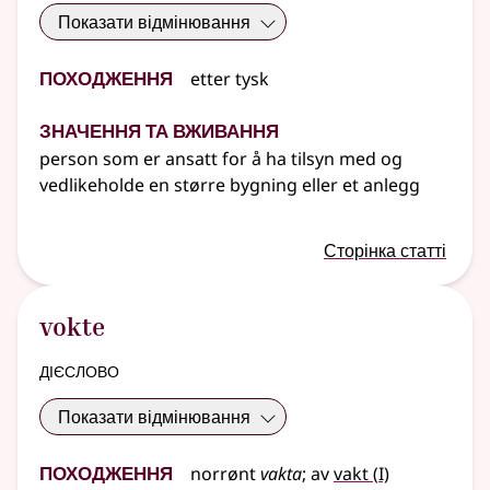
Показати відмінювання
Походження
etter
tysk
Значення та вживання
person som er ansatt for å ha tilsyn med og
vedlikeholde en større bygning
eller
et anlegg
Сторінка статті
vokte
дієслово
Показати відмінювання
Походження
1
norrønt
vakta
;
av
vakt
(
I)