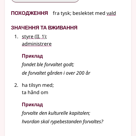
Походження
fra
tysk
;
beslektet
med
vald
Значення та вживання
2
styre
(
II
, 1)
;
administrere
Приклад
fondet ble forvaltet godt
;
de forvaltet gården i over 200 år
ha tilsyn med
;
ta hånd om
Приклад
forvalte den kulturelle kapitalen
;
hvordan skal rypebestanden forvaltes?