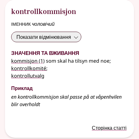
kontrollkommisjon
іменник
чоловічий
Показати відмінювання
Значення та вживання
kommisjon
(1)
som skal ha tilsyn med noe
;
kontrollkomité
;
kontrollutvalg
Приклад
en
kontrollkommisjon
skal passe på at våpenhvilen
blir overholdt
Сторінка статті