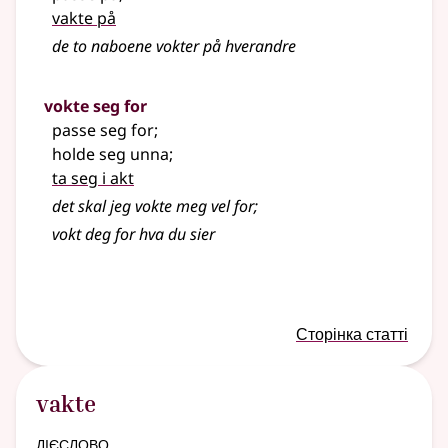
vakte på
de to naboene vokter på hverandre
vokte seg for
passe seg for
;
holde seg unna
;
ta seg i akt
det skal jeg vokte meg vel for
;
vokt deg for hva du sier
Сторінка статті
vakte
дієслово