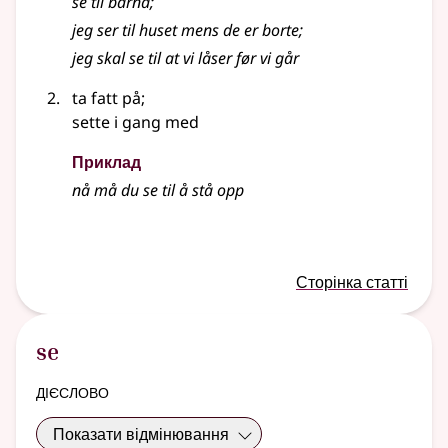
se til barna
;
jeg ser til huset mens de er borte
;
jeg skal se til at vi låser før vi går
ta fatt på
;
sette i gang med
Приклад
nå må du se til å stå opp
Сторінка статті
se
дієслово
Показати відмінювання