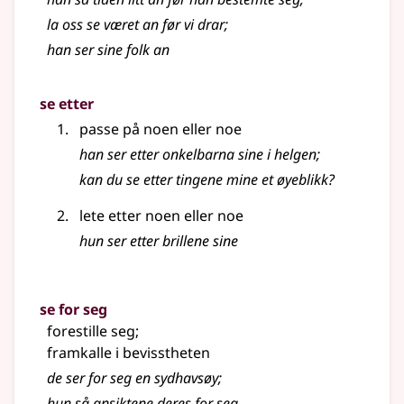
la oss se været an før vi drar
;
han ser sine folk an
se etter
passe på noen eller noe
han ser etter onkelbarna sine i helgen
;
kan du se etter tingene mine et øyeblikk?
lete etter noen eller noe
hun ser etter brillene sine
se for seg
forestille seg
;
framkalle i bevisstheten
de ser for seg en sydhavsøy
;
hun så ansiktene deres for seg