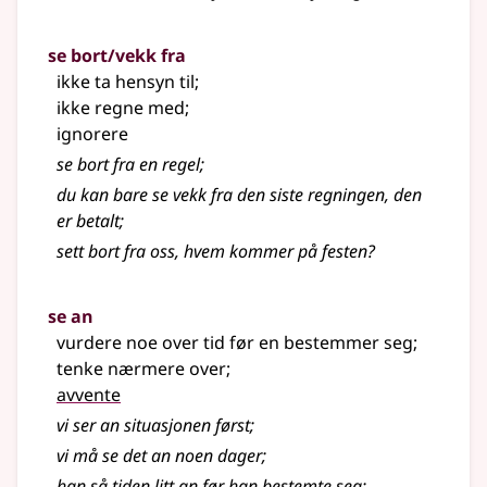
se bort/vekk fra
ikke ta hensyn til
;
ikke regne med
;
ignorere
se bort fra en regel
;
du kan bare se vekk fra den siste regningen, den
er betalt
;
sett bort fra oss, hvem kommer på festen?
se an
vurdere noe over tid før en bestemmer seg
;
tenke nærmere over
;
avvente
vi ser an situasjonen først
;
vi må se det an noen dager
;
han så tiden litt an før han bestemte seg
;