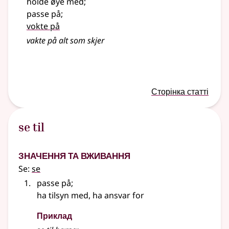
holde øye med
;
passe på
;
vokte på
vakte
på alt som skjer
Сторінка статті
se til
Значення та вживання
Se:
se
passe på
;
ha tilsyn med, ha ansvar for
Приклад