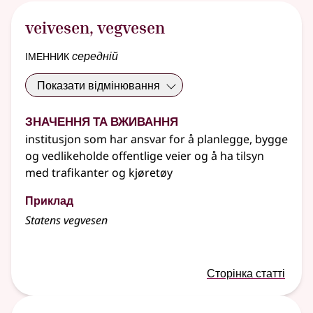
veivesen
,
vegvesen
іменник
середній
Показати відмінювання
Значення та вживання
institusjon som har ansvar for å planlegge, bygge
og vedlikeholde offentlige veier og å ha tilsyn
med trafikanter og kjøretøy
Приклад
Statens vegvesen
Сторінка статті