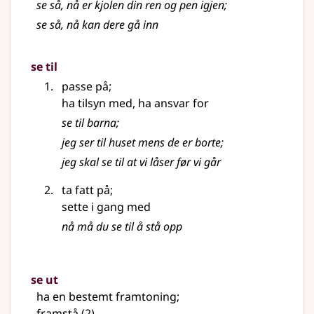
se så, nå er kjolen din ren og pen igjen
;
se så, nå kan dere gå inn
se til
passe på
;
ha tilsyn med, ha ansvar for
se til barna
;
jeg ser til huset mens de er borte
;
jeg skal se til at vi låser før vi går
ta fatt på
;
sette i gang med
nå må du se til å stå opp
se ut
ha en bestemt framtoning
;
framstå
(2)