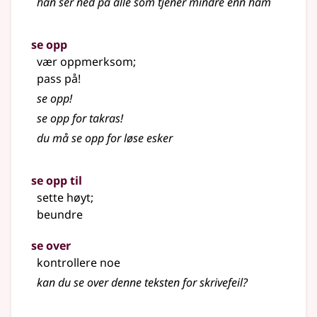
han ser ned på alle som tjener mindre enn ham
se opp
vær oppmerksom
;
pass på!
se opp!
se opp for takras!
du må se opp for løse esker
se opp til
sette høyt
;
beundre
se over
kontrollere noe
kan du se over denne teksten for skrivefeil?