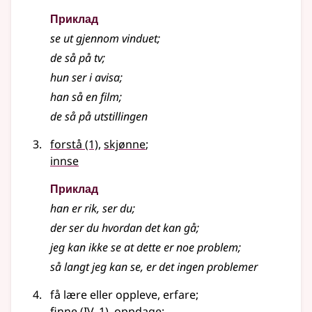
Приклад
se ut gjennom vinduet
;
de så på tv
;
hun ser i avisa
;
han så en film
;
de så på utstillingen
forstå
(1)
,
skjønne
;
innse
Приклад
han er rik, ser du
;
der ser du hvordan det kan gå
;
jeg kan ikke se at dette er noe problem
;
så langt jeg kan se, er det ingen problemer
få lære eller oppleve, erfare
;
4
finne
(
IV
, 1)
, oppdage
;