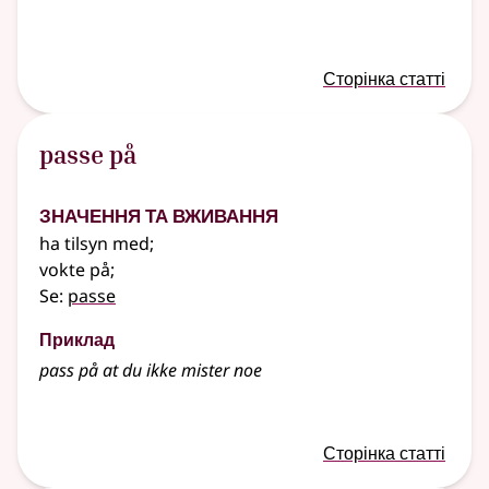
Сторінка статті
passe på
Значення та вживання
ha tilsyn med
;
vokte på
;
Se:
passe
Приклад
pass på at du ikke mister noe
Сторінка статті