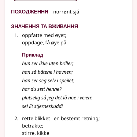
Походження
norrønt
sjá
Значення та вживання
oppfatte med øyet
;
oppdage, få øye på
Приклад
hun ser ikke uten briller
;
han så båtene i havnen
;
han ser seg selv i speilet
;
har du sett henne?
plutselig så jeg det lå noe i veien
;
se! Et stjerneskudd!
rette blikket i en bestemt retning
;
betrakte
;
stirre, kikke