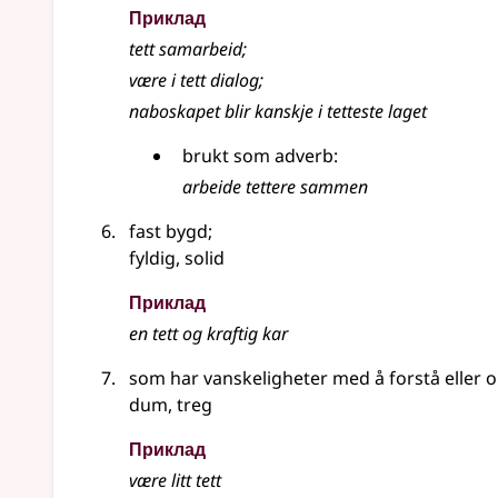
Приклад
tett samarbeid
;
være i tett dialog
;
naboskapet blir kanskje i tetteste laget
brukt som adverb:
arbeide tettere sammen
fast bygd
;
fyldig, solid
Приклад
en tett og kraftig kar
som har vanskeligheter med å forstå eller o
dum, treg
Приклад
være litt tett