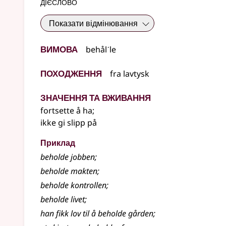
дієслово
Показати відмінювання
Вимова
behålˊle
Походження
fra
lavtysk
Значення та вживання
fortsette å ha
;
ikke gi slipp på
Приклад
beholde jobben
;
beholde makten
;
beholde kontrollen
;
beholde livet
;
han fikk lov til å
beholde
gården
;