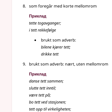
som foregår med korte mellomrom
Приклад
tette togavganger
;
i tett rekkefølge
brukt som adverb:
bilene kjører tett
;
drikke tett
brukt som adverb: nært, uten mellomrom
Приклад
danse tett sammen
;
slutte
tett
inntil
;
være tett på
;
bo
tett
ved stasjonen
;
tett opp til virkeligheten
;