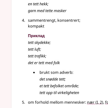
en tett hekk
;
garn med tette masker
sammentrengt, konsentrert
;
kompakt
Приклад
tett skydekke
;
tett
luft
;
tett trafikk
;
det er tett med folk
brukt
som adverb
:
det snødde
tett
;
et
tett
befolket område
;
tett opp til virkeligheten
1
om forhold mellom mennesker:
nær
(
I
, 2)
,
f