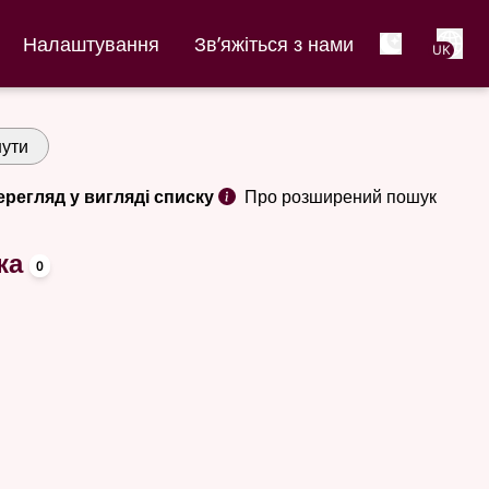
Net
Налаштування
Зв’яжіться з нами
UK
ути
ерегляд у вигляді списку
Про розширений пошук
oppslagsord
ка
0