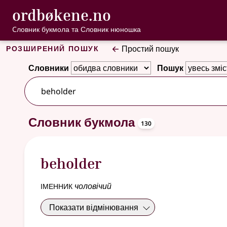
, Cловник букмо
ordbøkene.no
Перейти до основного вмісту
Доступність
Cловник букмола та Словник нюношка
Розширений пошук
Простий пошук
Словники
Пошук
130 результатів
oppslagsor
Словник букмола
130
beholder
іменник
чоловічий
Показати відмінювання