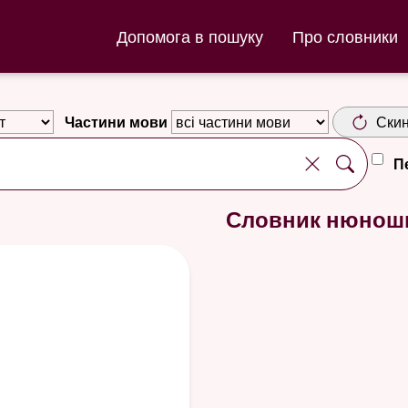
ла та Словник нюношка
Допомога в пошуку
Про словники
Частини мови
Скин
П
d
Словник нюнош