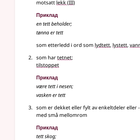
3
motsatt
lekk
(
III)
Приклад
en tett beholder
;
tønna er
tett
som etterledd i ord som
lydtett
lystett
vann
som har
tetnet
;
tilstoppet
Приклад
være
tett
i nesen
;
vasken er tett
som er dekket eller fylt av enkeltdeler eller -
med små mellomrom
Приклад
tett skog
;