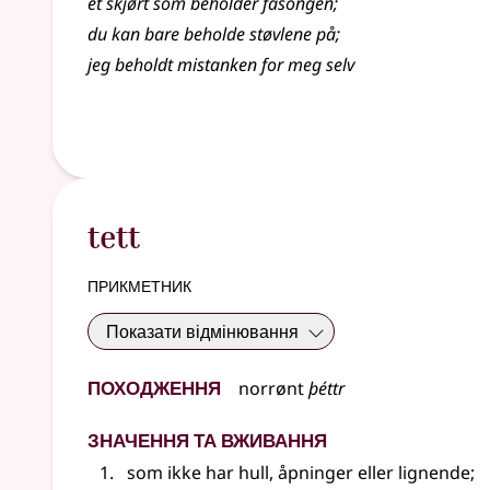
et skjørt som
beholder
fasongen
;
du kan bare
beholde
støvlene på
;
jeg beholdt mistanken for meg selv
tett
прикметник
Показати відмінювання
Походження
norrønt
þéttr
Значення та вживання
som ikke har hull, åpninger
eller lignende
;