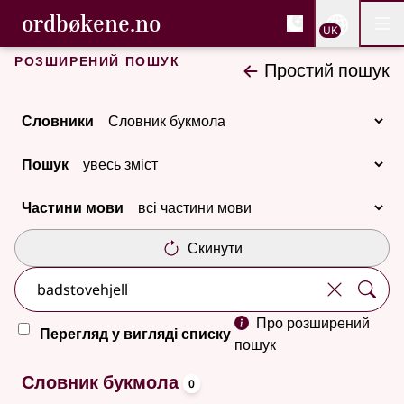
, Cловник букмола та С
ordbøkene.no
Nettsi
UK
Мен
Перейти до основного вмісту
Доступність
Cловник букмола та Словник нюношка
Розширений пошук
Простий пошук
Словники
Пошук
Частини мови
Скинути
Про розширений
Перегляд у вигляді списку
пошук
oppslagsord
Немає результатів
Словник букмола
0