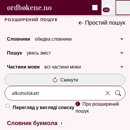
, Cловник букмола та С
ordbøkene.no
Nettsi
UK
Мен
Перейти до основного вмісту
Доступність
Cловник букмола та Словник нюношка
Розширений пошук
Простий пошук
Словники
Пошук
Частини мови
Скинути
Про розширений
Перегляд у вигляді списку
пошук
oppslagsord
2 результатів
Словник букмола
1