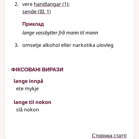
vere
handlangar
(1)
;
3
sende
(
III
, 1)
Приклад
lange vassbytter frå mann til mann
omsetje alkohol
eller
narkotika ulovleg
Фіксовані вирази
lange innpå
ete mykje
lange til nokon
slå nokon
Сторінка статті