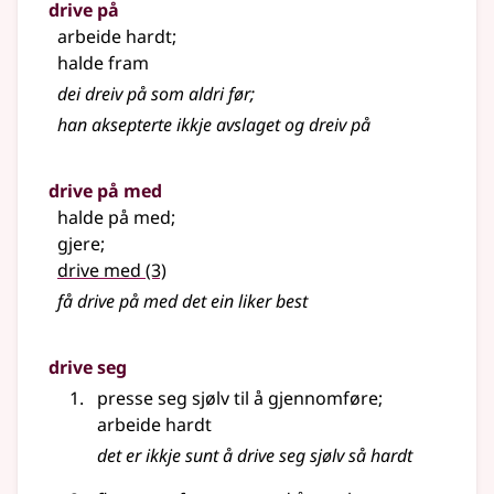
drive på
arbeide hardt
;
halde fram
dei dreiv på som aldri før
;
han aksepterte ikkje avslaget og dreiv på
drive på med
halde på med
;
gjere
;
drive med
(3)
få drive på med det ein liker best
drive seg
presse seg sjølv til å gjennomføre
;
arbeide hardt
det er ikkje sunt å drive seg sjølv så hardt