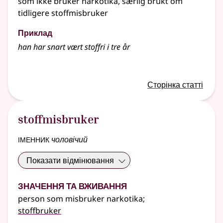
som ikke bruker narkotika, særlig brukt om
tidligere stoffmisbruker
Приклад
han har snart vært stoffri i tre år
Сторінка статті
stoffmisbruker
іменник
чоловічий
Показати відмінювання
Значення та вживання
person som misbruker narkotika
;
stoffbruker