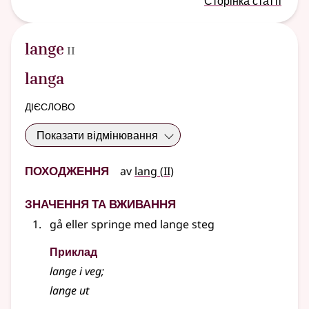
Сторінка статті
2
lange
II
langa
дієслово
Показати відмінювання
Походження
2
av
lang
(
II)
Значення та вживання
gå
eller
springe med lange steg
Приклад
lange i veg
;
lange ut