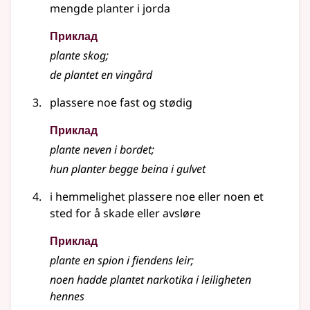
mengde planter i jorda
Приклад
plante
skog
;
de plantet en vingård
plassere noe fast og stødig
Приклад
plante
neven i bordet
;
hun
planter
begge beina i gulvet
i hemmelighet plassere noe eller noen et
sted for å skade eller avsløre
Приклад
plante
en spion i fiendens leir
;
noen hadde plantet narkotika i leiligheten
hennes