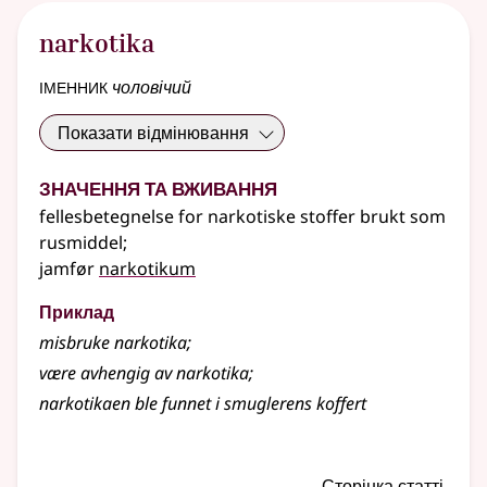
narkotika
іменник
чоловічий
Показати відмінювання
Значення та вживання
fellesbetegnelse for narkotiske stoffer brukt som
rusmiddel
;
jamfør
narkotikum
Приклад
misbruke narkotika
;
være avhengig av narkotika
;
narkotikaen ble funnet i smuglerens koffert
Сторінка статті