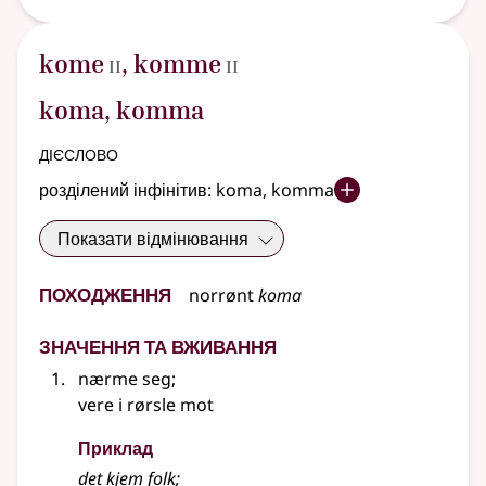
2
2
kome
,
komme
II
II
koma, komma
дієслово
розділений інфінітив:
koma, komma
Показати відмінювання
Походження
norrønt
koma
Значення та вживання
nærme seg
;
vere i rørsle mot
Приклад
det kjem folk
;