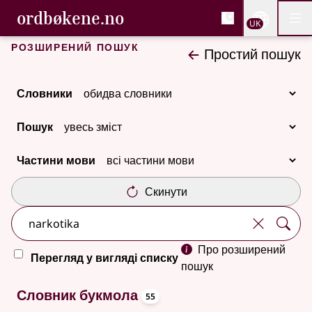
, Cловник букмола та С
ordbøkene.no
Nettsi
UK
Мен
Перейти до основного вмісту
Доступність
Cловник букмола та Словник нюношка
Розширений пошук
Простий пошук
Словники
Пошук
Частини мови
Скинути
Про розширений
Перегляд у вигляді списку
пошук
oppslagsord
106 результатів
Словник букмола
55