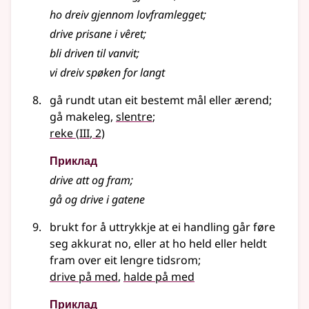
ho dreiv gjennom lovframlegget
;
drive prisane i vêret
;
bli driven til vanvit
;
vi dreiv spøken for langt
gå rundt utan eit bestemt mål eller ærend
;
gå makeleg,
slentre
;
3
reke
(
III
, 2)
Приклад
drive att og fram
;
gå og drive i gatene
brukt for å uttrykkje at ei handling går føre
seg akkurat no, eller at ho held eller heldt
fram over eit lengre tidsrom
;
drive på med
,
halde på med
Приклад