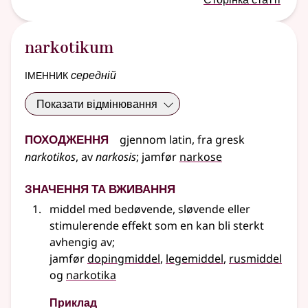
narkotikum
іменник
середній
Показати відмінювання
Походження
gjennom latin, fra gresk
narkotikos
, av
narkosis
;
jamfør
narkose
Значення та вживання
middel med bedøvende, sløvende eller
stimulerende effekt som en kan bli sterkt
avhengig av
;
jamfør
dopingmiddel
,
legemiddel
,
rusmiddel
og
narkotika
Приклад