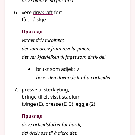
drive tilbake ein påstand
vere
drivkraft
for
;
få til å skje
Приклад
vatnet driv turbinen
;
dei som dreiv fram revolusjonen
;
det var kjærleiken til faget som dreiv dei
brukt som adjektiv
ho er den drivande krafta i arbeidet
presse til sterk yting
;
bringe til eit visst stadium
;
2
2
tvinge
(
II)
,
presse
(
II
, 3)
,
eggje
(2)
Приклад
drive arbeidsfolket for hardt
;
dei dreiv oss til å gjere det
;