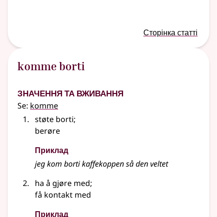
Сторінка статті
komme borti
Значення та вживання
Se:
komme
støte borti
;
berøre
Приклад
jeg kom borti kaffekoppen så den veltet
ha å gjøre med
;
få kontakt med
Приклад