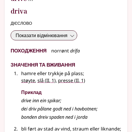
driva
дієслово
Показати відмінювання
Походження
norrønt
drífa
Значення та вживання
hamre eller trykkje på plass
;
2
2
støyte
,
slå
(
II
, 1)
,
presse
(
II
, 1)
Приклад
drive inn ein spikar
;
dei driv pålane godt ned i havbotnen
;
bonden dreiv spaden ned i jorda
bli ført av stad av vind, straum eller liknande
;