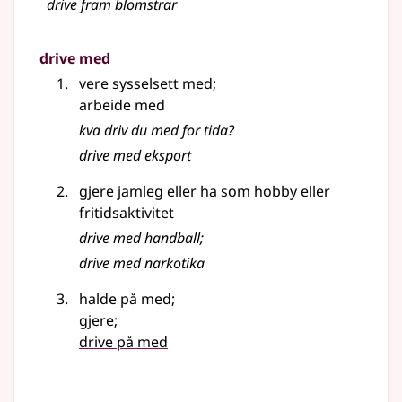
drive fram blomstrar
drive med
vere sysselsett med
;
arbeide med
kva driv du med for tida?
drive med eksport
gjere jamleg eller ha som hobby eller
fritidsaktivitet
drive med handball
;
drive med narkotika
halde på med
;
gjere
;
drive på med