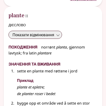
2
plante
II
дієслово
Показати відмінювання
Походження
norrønt
planta
,
gjennom
lavtysk
;
fra
latin
plantare
Значення та вживання
sette en plante med røttene i jord
Приклад
plante et epletre
;
de planter roser i bedet
bygge opp et område ved å sette en stor