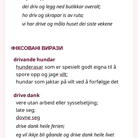
dei driv og legg ned butikkar overalt
;
ho driv og skrapar is av ruta
;
vi har drive og måla huset dei siste vekene
Фіксовані вирази
drivande hundar
hunderasar
som er spesielt godt eigna til å
spore opp og jage
vilt
;
hundar som jaktar på vilt ved å forfølgje det
drive dank
vere utan arbeid eller sysselsetjing
;
late seg
;
dovne seg
drive dank heile ferien
;
eg vil ikkje bli gåande og drive dank heile livet