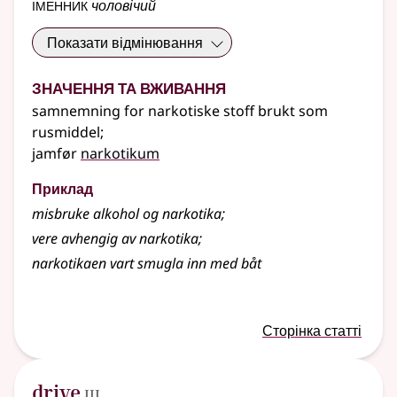
іменник
чоловічий
Показати відмінювання
Значення та вживання
samnemning for narkotiske stoff brukt som
rusmiddel
;
jamfør
narkotikum
Приклад
misbruke alkohol og narkotika
;
vere avhengig av narkotika
;
narkotikaen vart smugla inn med båt
Сторінка статті
3
drive
III