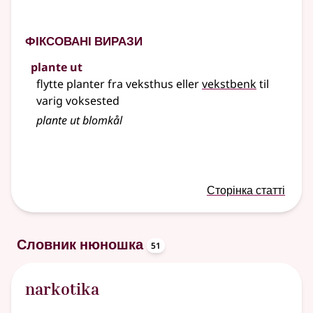
Фіксовані вирази
plante ut
flytte planter fra veksthus eller
vekstbenk
til
varig voksested
plante
ut blomkål
Сторінка статті
oppslagsord
Словник нюношка
51
narkotika