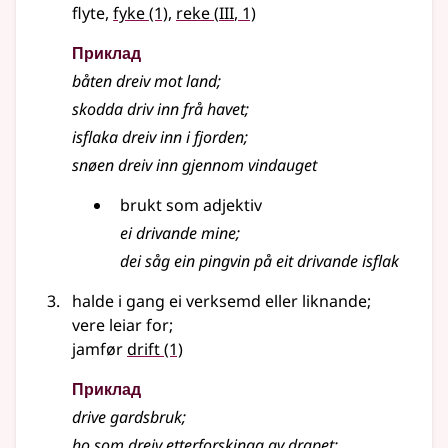
3
flyte,
fyke
(1)
,
reke
(
III
, 1)
Приклад
båten dreiv mot land
;
skodda driv inn frå havet
;
isflaka dreiv inn i fjorden
;
snøen dreiv inn gjennom vindauget
brukt som adjektiv
ei drivande mine
;
dei såg ein pingvin på eit drivande isflak
halde i gang ei verksemd eller liknande
;
vere leiar for
;
jamfør
drift
(1)
Приклад
drive gardsbruk
;
ho som dreiv etterforskinga av drapet
;