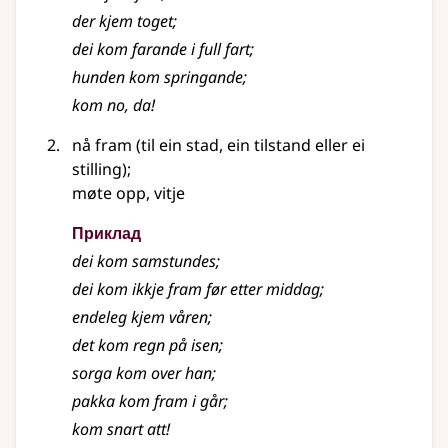
der kjem toget
;
dei kom farande i full fart
;
hunden kom springande
;
kom no, da!
nå fram (til ein stad, ein tilstand eller ei
stilling)
;
møte opp, vitje
Приклад
dei kom samstundes
;
dei kom ikkje fram før etter middag
;
endeleg kjem våren
;
det kom regn på isen
;
sorga kom over han
;
pakka kom fram i går
;
kom snart att!