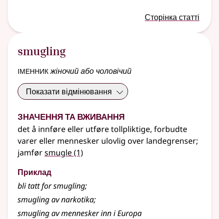
Сторінка статті
smugling
іменник
жіночий або чоловічий
Показати відмінювання
Значення та вживання
det å innføre eller utføre tollpliktige, forbudte
varer eller mennesker ulovlig over landegrenser
;
jamfør
smugle
(1)
Приклад
bli tatt for
smugling
;
smugling av narkotika
;
smugling av mennesker inn i Europa