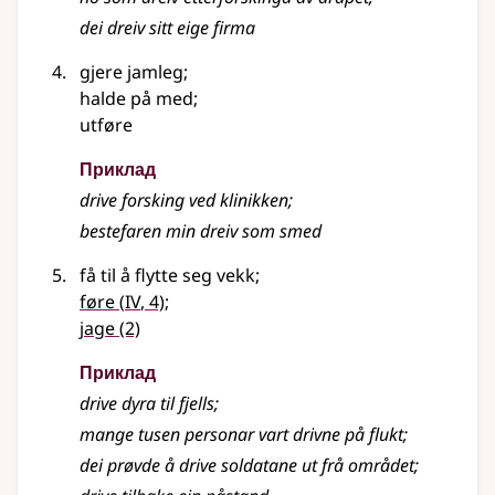
dei dreiv sitt eige firma
gjere jamleg
;
halde på med
;
utføre
Приклад
drive forsking ved klinikken
;
bestefaren min dreiv som smed
få til å flytte seg vekk
;
4
føre
(
IV
, 4)
;
jage
(2)
Приклад
drive dyra til fjells
;
mange tusen personar vart drivne på flukt
;
dei prøvde å drive soldatane ut frå området
;