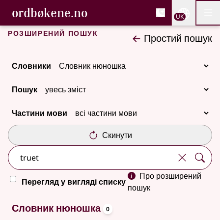
, Cловник букмола та С
ordbøkene.no
Nettsi
UK
Мен
Перейти до основного вмісту
Доступність
Cловник букмола та Словник нюношка
Розширений пошук
Простий пошук
Словники
Пошук
Частини мови
Скинути
Про розширений
Перегляд у вигляді списку
пошук
oppslagsord
Немає результатів
Словник нюношка
0