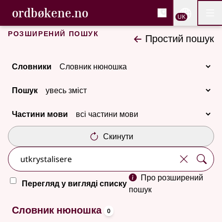
, Cловник букмола та С
ordbøkene.no
Nettsi
UK
Мен
Перейти до основного вмісту
Доступність
Cловник букмола та Словник нюношка
Розширений пошук
Простий пошук
Словники
Пошук
Частини мови
Скинути
Про розширений
Перегляд у вигляді списку
пошук
oppslagsord
Немає результатів
Словник нюношка
0