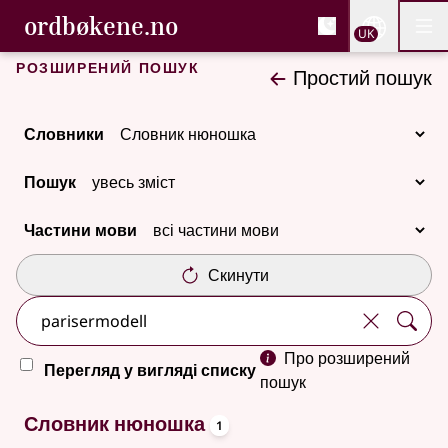
, Cловник букмола та С
ordbøkene.no
Nettsi
UK
Мен
Перейти до основного вмісту
Доступність
Cловник букмола та Словник нюношка
Розширений пошук
Простий пошук
Словники
Пошук
Частини мови
Скинути
Про розширений
Перегляд у вигляді списку
пошук
oppslagsord
Один результат
Словник нюношка
1