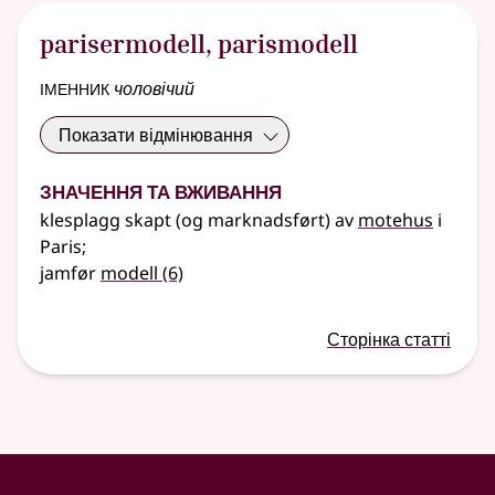
parisermodell
,
parismodell
іменник
чоловічий
Показати відмінювання
Значення та вживання
klesplagg skapt (og marknadsført) av
motehus
i
Paris
;
jamfør
modell
(6)
Сторінка статті