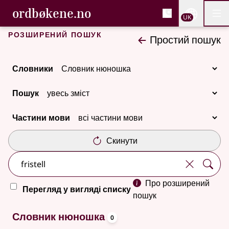
, Cловник букмола та С
ordbøkene.no
Nettsi
UK
Мен
Перейти до основного вмісту
Доступність
Cловник букмола та Словник нюношка
Розширений пошук
Простий пошук
Словники
Пошук
Частини мови
Скинути
Про розширений
Перегляд у вигляді списку
пошук
oppslagsord
Немає результатів
Словник нюношка
0