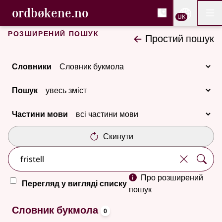
, Cловник букмола та С
ordbøkene.no
Nettsi
UK
Мен
Перейти до основного вмісту
Доступність
Cловник букмола та Словник нюношка
Розширений пошук
Простий пошук
Словники
Пошук
Частини мови
Скинути
Про розширений
Перегляд у вигляді списку
пошук
oppslagsord
Немає результатів
Словник букмола
0