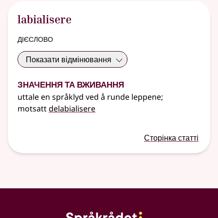
labialisere
дієслово
Показати відмінювання
Значення та вживання
uttale en språklyd ved å runde leppene
;
motsatt
delabialisere
Сторінка статті