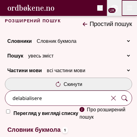
, Cловник букмола та С
ordbøkene.no
Nettsi
UK
Мен
Перейти до основного вмісту
Доступність
Cловник букмола та Словник нюношка
Розширений пошук
Простий пошук
Словники
Пошук
Частини мови
Скинути
Про розширений
Перегляд у вигляді списку
пошук
oppslagsord
Один результат
Словник букмола
1