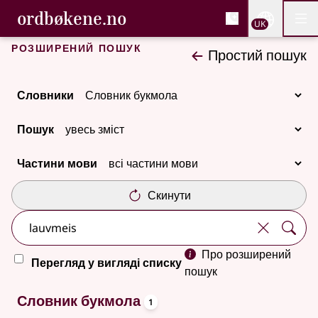
, Cловник букмола та С
ordbøkene.no
Nettsi
UK
Мен
Перейти до основного вмісту
Доступність
Cловник букмола та Словник нюношка
Розширений пошук
Простий пошук
Словники
Пошук
Частини мови
Скинути
Про розширений
Перегляд у вигляді списку
пошук
oppslagsord
Один результат
Словник букмола
1