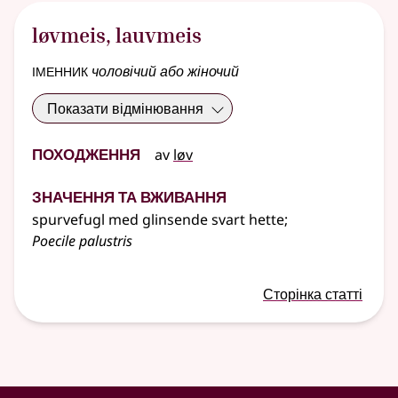
løvmeis
,
lauvmeis
іменник
чоловічий або жіночий
Показати відмінювання
Походження
av
løv
Значення та вживання
spurvefugl med glinsende svart hette
;
Poecile palustris
Сторінка статті