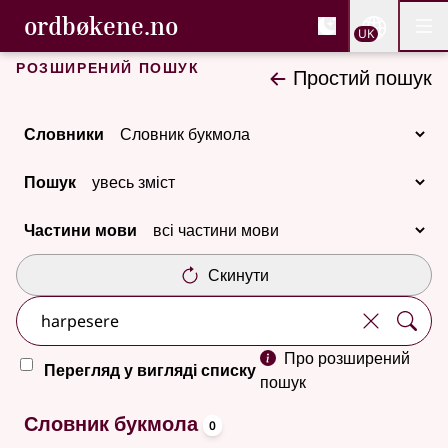
, Cловник букмола та С
ordbøkene.no
Nettsi
UK
Мен
Перейти до основного вмісту
Доступність
Cловник букмола та Словник нюношка
Розширений пошук
Простий пошук
Словники
Пошук
Частини мови
Скинути
Про розширений
Перегляд у вигляді списку
пошук
oppslagsord
Немає результатів
Словник букмола
0