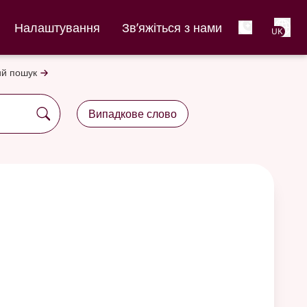
Net
Налаштування
Зв’яжіться з нами
UK
й пошук
Випадкове слово