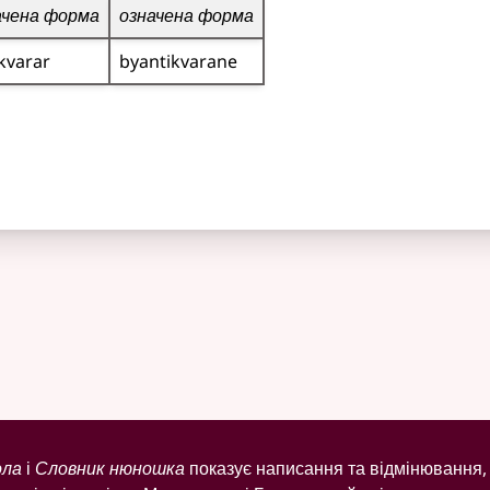
ачена форма
означена форма
kvarar
byantikvarane
ола
і
Словник нюношка
показує написання та відмінювання, 