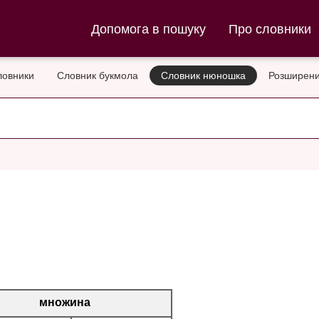
ла та Словник нюношка
Допомога в пошуку
Про словники
ловники
Словник букмола
Словник нюношка
Розширени
множина