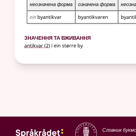
неозначена форма
означена форма
неозн
ein
byantikvar
byantikvaren
byanti
Значення та вживання
antikvar
(2)
i ein større by
Словник букм