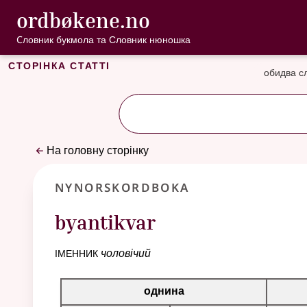
, Cловник букмо
ordbøkene.no
Перейти до основного вмісту
Доступність
Cловник букмола та Словник нюношка
Сторінка статті
обидва с
На головну сторінку
Nynorskordboka
byantikvar
іменник
чоловічий
Таблиця відмінювання для цього іменника
однина