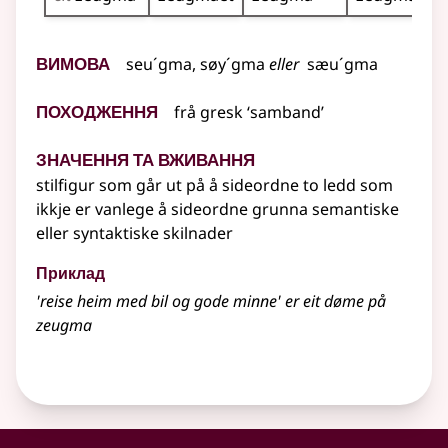
Вимова
seu´gma
,
søy´gma
eller
sæu´gma
Походження
frå
gresk
‘samband’
Значення та вживання
stilfigur som går ut på å sideordne to ledd som
ikkje er vanlege å sideordne grunna semantiske
eller syntaktiske skilnader
Приклад
'reise heim med bil og gode minne' er eit døme på
zeugma