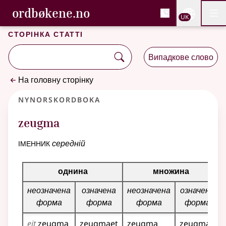
, Cловник букмола та С
ordbøkene.no
Nettsi
UK
Мен
Перейти до основного вмісту
Доступність
Cловник букмола та Словник нюношка
Сторінка статті
Випадкове слово
На головну сторінку
Nynorskordboka
zeugma
іменник
середній
Таблиця відмінювання для цього іменника
однина
множина
неозначена
означена
неозначена
означена
форма
форма
форма
форма
eit
zeugma
zeugmaet
zeugma
zeugmaa