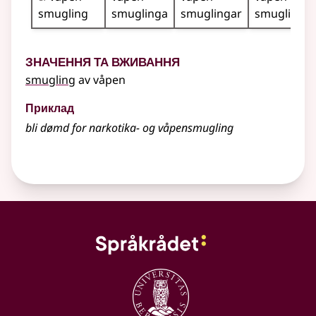
smugling
smuglinga
smuglingar
smuglinga
Значення та вживання
smugling
av våpen
Приклад
bli dømd for narkotika- og våpensmugling