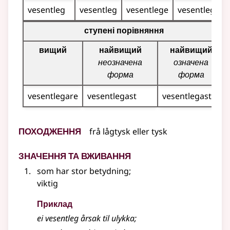
vesentleg
vesentleg
vesentlege
vesentlege
Таблиця відмінювання для цього прикметника (вища, 
ступені порівняння
вищий
найвищий
найвищий
неозначена
означена
форма
форма
vesentlegare
vesentlegast
vesentlegaste
Походження
frå
lågtysk
eller
tysk
Значення та вживання
som har stor betydning
;
viktig
Приклад
ei vesentleg årsak til ulykka
;