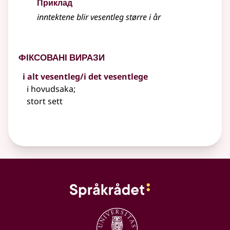
Приклад
inntektene blir
vesentleg
større i år
Фіксовані вирази
i alt vesentleg/i det vesentlege
i hovudsaka
;
stort sett