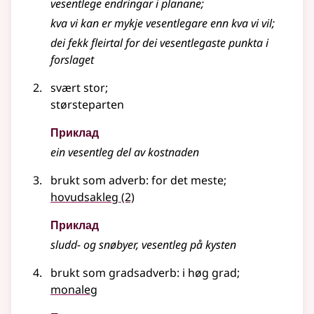
vesentlege endringar i planane
;
kva vi kan er mykje vesentlegare enn kva vi vil
;
dei fekk fleirtal for dei vesentlegaste punkta i
forslaget
svært stor
;
størsteparten
Приклад
ein
vesentleg
del av kostnaden
brukt som
adverb
: for det meste
;
hovudsakleg
(2)
Приклад
sludd- og snøbyer, vesentleg på kysten
brukt som gradsadverb: i høg grad
;
monaleg