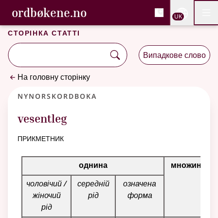
, Cловник букмола та С
ordbøkene.no
Nettsi
UK
Мен
Перейти до основного вмісту
Доступність
Cловник букмола та Словник нюношка
Сторінка статті
Випадкове слово
На головну сторінку
Nynorskordboka
vesentleg
прикметник
Таблиця відмінювання для цього прикметника
однина
множина
чоловічий /
середній
означена
жіночий
рід
форма
рід