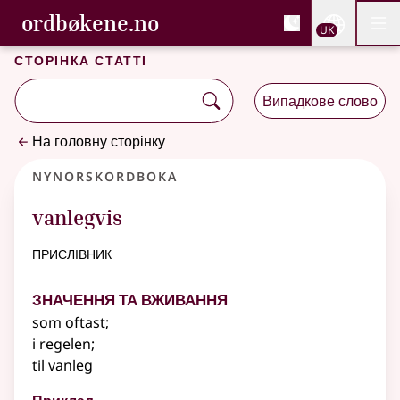
, Cловник букмола та С
ordbøkene.no
Nettsi
UK
Мен
Перейти до основного вмісту
Доступність
Cловник букмола та Словник нюношка
Сторінка статті
Випадкове слово
На головну сторінку
Nynorskordboka
vanlegvis
прислівник
Значення та вживання
som oftast
;
i regelen
;
til vanleg