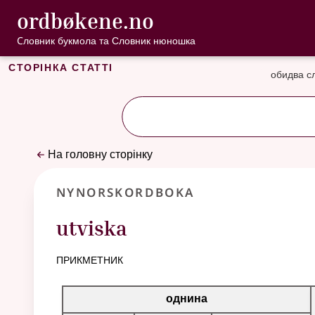
, Cловник букмо
ordbøkene.no
Перейти до основного вмісту
Доступність
Cловник букмола та Словник нюношка
Сторінка статті
обидва с
На головну сторінку
Nynorskordboka
utviska
прикметник
Таблиця відмінювання для цього прикметника
однина