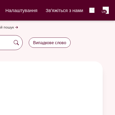
Net
Налаштування
Зв’яжіться з нами
UK
й пошук
Випадкове слово