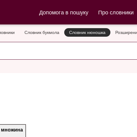
ла та Словник нюношка
Допомога в пошуку
Про словники
ловники
Словник букмола
Словник нюношка
Розширени
множина