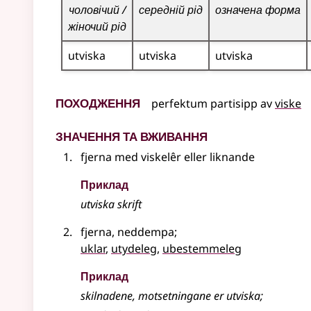
чоловічий /
середній рід
означена форма
жіночий рід
utviska
utviska
utviska
Походження
perfektum partisipp
av
viske
Значення та вживання
fjerna med viskelêr
eller liknande
Приклад
utviska skrift
fjerna, neddempa
;
uklar
,
utydeleg
,
ubestemmeleg
Приклад
skilnadene, motsetningane er utviska
;