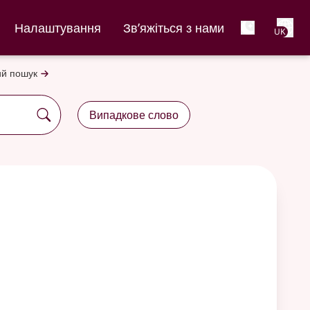
Net
Налаштування
Зв’яжіться з нами
UK
й пошук
Випадкове слово