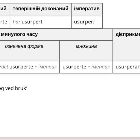
лий
теперішній доконаний
імператив
rte
har
usurpert
usurper
!
о дієслова
 минулого часу
дієприкм
означена форма
множина
/det
usurperte
+ іменник
usurperte
+ іменник
usurpera
eg ved bruk’