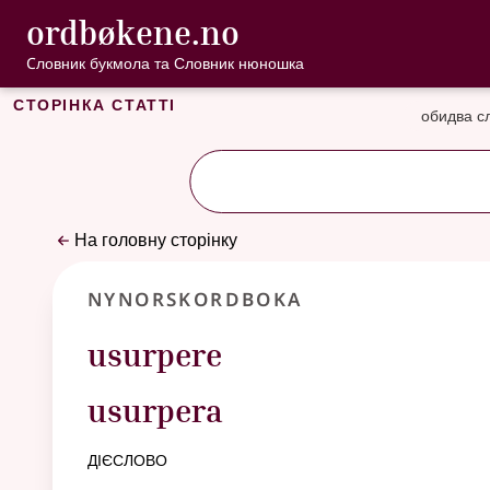
, Cловник букмо
ordbøkene.no
Перейти до основного вмісту
Доступність
Cловник букмола та Словник нюношка
Сторінка статті
обидва с
На головну сторінку
Nynorskordboka
usurpere
usurpera
дієслово