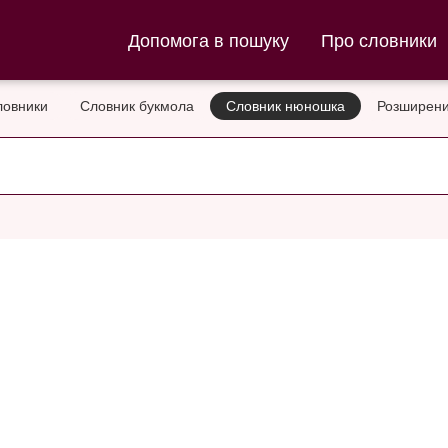
ла та Словник нюношка
Допомога в пошуку
Про словники
ловники
Словник букмола
Словник нюношка
Розширени