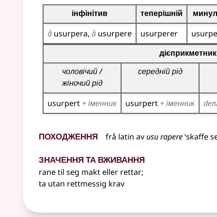
Таблиця відмінювання для цього дієслова
інфінітив
теперішній
мину
å
usurpera
å
usurpere
usurperer
usurpe
Таблиця відмінювання дієприкметників для цьог
дієприкметник
чоловічий /
середній рід
жіночий рід
usurpert
+ іменник
usurpert
+ іменник
den
Походження
frå
latin
av
usu rapere
‘skaffe s
Значення та вживання
rane til seg makt eller rettar
;
ta utan rettmessig krav