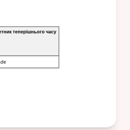
етник теперішнього часу
nde