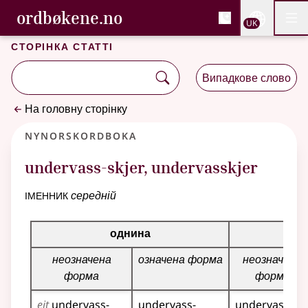
, Cловник букмола та С
ordbøkene.no
Nettsi
UK
Мен
Перейти до основного вмісту
Доступність
Cловник букмола та Словник нюношка
Сторінка статті
Випадкове слово
На головну сторінку
Nynorskordboka
undervass-skjer
,
undervasskjer
іменник
середній
Таблиця відмінювання для цього іменника
однина
м
неозначена
означена форма
неозначена
форма
форма
eit
undervass­-
undervass­-
undervass­-