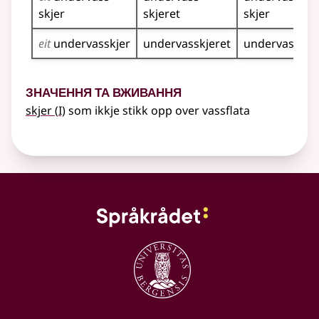
skjer
skjeret
skjer
eit
undervasskjer
undervasskjeret
undervasskje
Значення та вживання
1
skjer
(
I)
som ikkje stikk opp over vassflata