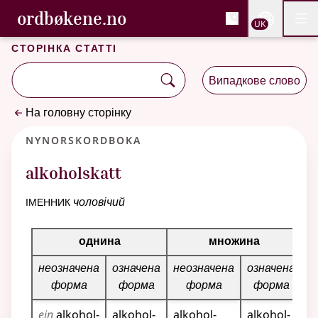
, Cловник букмола та С
ordbøkene.no
Nettsi
UK
Мен
Перейти до основного вмісту
Доступність
Cловник букмола та Словник нюношка
Сторінка статті
Випадкове слово
На головну сторінку
Nynorskordboka
alkoholskatt
іменник
чоловічий
Таблиця відмінювання для цього іменника
однина
множина
неозначена
означена
неозначена
означена
форма
форма
форма
форма
ein
alkohol­
alkohol­
alkohol­
alkohol­