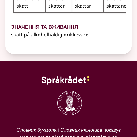
skatt
skatten
skattar
skattane
Значення та вживання
skatt på alkoholhaldig drikkevare
Словник букмола
і
Словник нюношка
показує