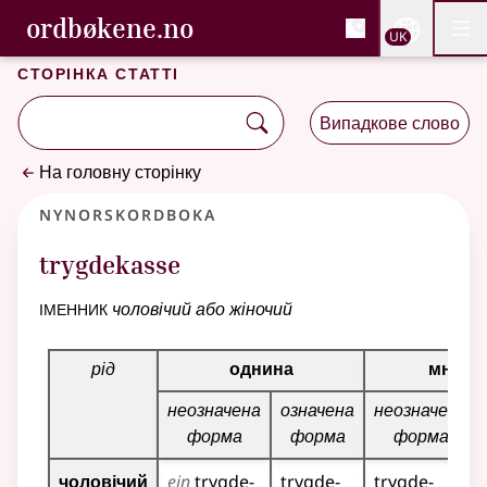
, Cловник букмола та С
ordbøkene.no
Nettsi
UK
Мен
Перейти до основного вмісту
Доступність
Cловник букмола та Словник нюношка
Сторінка статті
Випадкове слово
На головну сторінку
Nynorskordboka
trygdekasse
іменник
чоловічий або жіночий
Таблиця відмінювання для цього іменника
рід
однина
множи
неозначена
означена
неозначена
форма
форма
форма
чоловічий
ein
trygde­
trygde­
trygde­