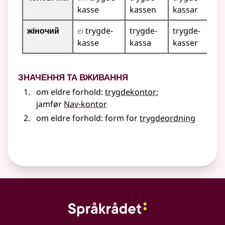
kasse
kassen
kassar
жіночий
ei
trygde­
trygde­
trygde­
kasse
kassa
kasser
Значення та вживання
om eldre forhold:
trygdekontor
;
jamfør
Nav-kontor
om eldre forhold: form for
trygdeordning