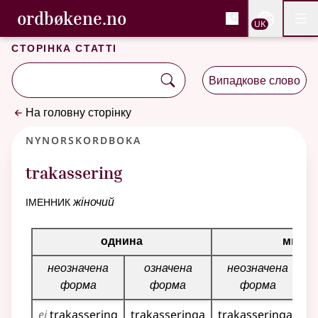
, Cловник букмола та С
ordbøkene.no
Nettsi
UK
Мен
Перейти до основного вмісту
Доступність
Cловник букмола та Словник нюношка
Сторінка статті
Випадкове слово
На головну сторінку
Nynorskordboka
trakassering
іменник
жіночий
Таблиця відмінювання для цього іменника
однина
множ
неозначена
означена
неозначена
о
форма
форма
форма
ei
trakassering
trakasseringa
trakasseringar
t