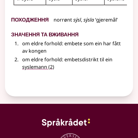
Походження
norrønt
sýsl
,
sýsla
‘gjeremål’
Значення та вживання
om eldre forhold: embete som ein har fått
av kongen
om eldre forhold: embetsdistrikt til ein
syslemann
(2)