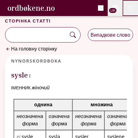
, Cловник букмола та С
ordbøkene.no
Nettsi
UK
Мен
Перейти до основного вмісту
Доступність
Cловник букмола та Словник нюношка
Сторінка статті
Випадкове слово
На головну сторінку
Nynorskordboka
1
sysle
I
іменник
жіночий
Таблиця відмінювання для цього іменника
однина
множина
неозначена
означена
неозначена
означена
форма
форма
форма
форма
ei
sysle
sysla
sysler
syslene