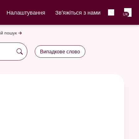
Net
Налаштування
Зв’яжіться з нами
UK
й пошук
Випадкове слово