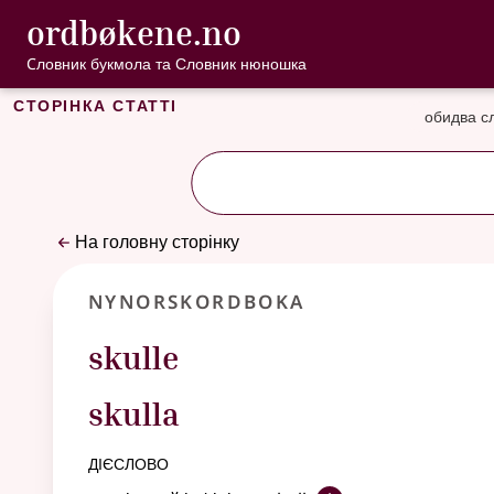
, Cловник букмо
ordbøkene.no
Перейти до основного вмісту
Доступність
Cловник букмола та Словник нюношка
Сторінка статті
обидва с
На головну сторінку
Nynorskordboka
skulle
skulla
дієслово