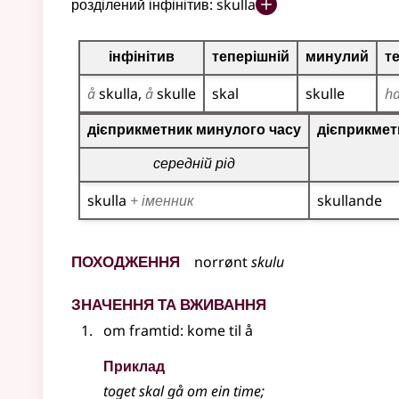
розділений інфінітив:
skulla
Таблиця відмінювання для цього дієслова
інфінітив
теперішній
минулий
т
å
skulla
å
skulle
skal
skulle
h
Таблиця відмінювання дієприкметників для цьог
дієприкметник минулого часу
дієприкмет
середній рід
skulla
+ іменник
skullande
Походження
norrønt
skulu
Значення та вживання
om framtid: kome til å
Приклад
toget skal gå om ein time
;