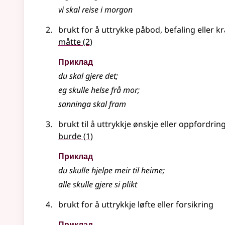
vi skal reise i morgon
brukt for å uttrykke påbod, befaling eller k
måtte
(2)
Приклад
du skal gjere det
;
eg skulle helse frå mor
;
sanninga skal fram
brukt til å uttrykkje ønskje eller oppfordrin
burde
(1)
Приклад
du skulle hjelpe meir til heime
;
alle skulle gjere si plikt
brukt for å uttrykkje løfte eller forsikring
Приклад