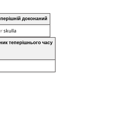
еперішній доконаний
ar
skulla
о дієслова
ник теперішнього часу