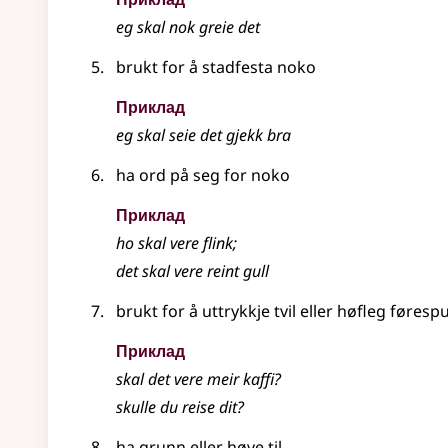
eg skal nok greie det
brukt for å stadfesta noko
Приклад
eg skal seie det gjekk bra
ha ord på seg for noko
Приклад
ho skal vere flink
;
det skal vere reint gull
brukt for å uttrykkje tvil eller høfleg føres
Приклад
skal det vere meir kaffi?
skulle du reise dit?
ha grunn eller høve til