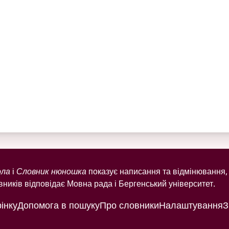
ола
і
Словник нюношка
показує написання та відмінювання, 
ників відповідає Мовна рада і Бергенський університет.
інку
Допомога в пошуку
Про словники
Налаштування
З