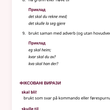
Приклад
det skal du rekne med
;
det skulle la seg gjere
brukt saman med adverb (og utan hovudverb
Приклад
eg skal heim
;
kvar skal du av?
kva skal han der?
Фіксовані вирази
skal bli!
brukt som svar på kommando eller førespurn
skulle til