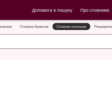
ла та Словник нюношка
Допомога в пошуку
Про словники
ловники
Словник букмола
Словник нюношка
Розширени