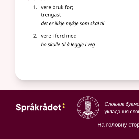
vere bruk for
;
trengast
det er ikkje mykje som skal til
vere i ferd med
ho skulle til å leggje i veg
Словник букм
укладання слов
На головну стор