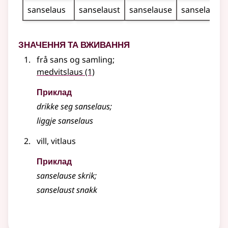
sanselaus
sanselaust
sanselause
sanselause
Значення та вживання
frå sans og samling
;
medvitslaus
(1)
Приклад
drikke seg sanselaus
;
liggje sanselaus
vill, vitlaus
Приклад
sanselause skrik
;
sanselaust snakk