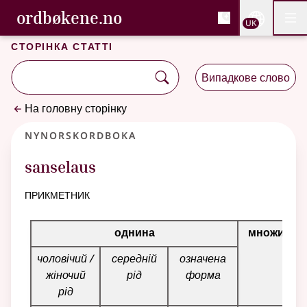
, Cловник букмола та С
ordbøkene.no
Nettsi
UK
Мен
Перейти до основного вмісту
Доступність
Cловник букмола та Словник нюношка
Сторінка статті
Випадкове слово
На головну сторінку
Nynorskordboka
sanselaus
прикметник
Таблиця відмінювання для цього прикметника
однина
множина
чоловічий /
середній
означена
жіночий
рід
форма
рід