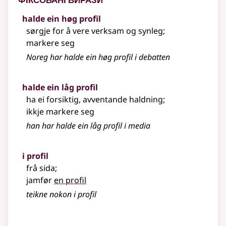
halde ein høg profil
sørgje for å vere verksam og synleg
;
markere seg
Noreg har halde ein høg profil i debatten
halde ein låg profil
ha ei forsiktig, avventande haldning
;
ikkje markere seg
han har halde ein låg profil i media
i profil
frå sida
;
jamfør
en profil
teikne nokon i profil