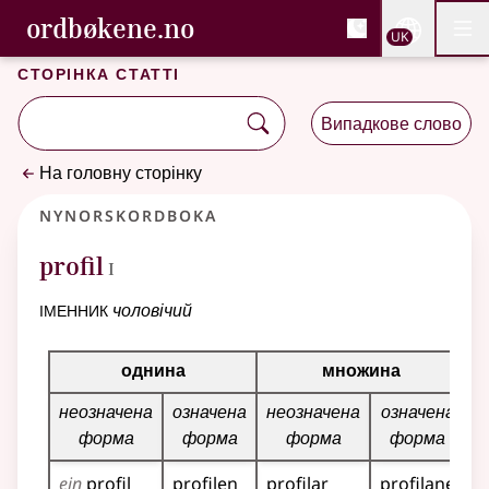
, Cловник букмола та С
ordbøkene.no
Nettsi
UK
Мен
Перейти до основного вмісту
Доступність
Cловник букмола та Словник нюношка
Сторінка статті
Випадкове слово
На головну сторінку
Nynorskordboka
1
profil
I
іменник
чоловічий
Таблиця відмінювання для цього іменника
однина
множина
неозначена
означена
неозначена
означена
форма
форма
форма
форма
ein
profil
profilen
profilar
profilane