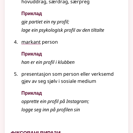
hovuddrag, særdrag, særpreg
Приклад
gje partiet ein ny profil
;
lage ein psykologisk profil av den tiltalte
markant
person
Приклад
han er ein profil i klubben
presentasjon som person eller verksemd
gjev av seg sjølv i sosiale medium
Приклад
opprette ein profil på Instagram
;
logge seg inn på profilen sin
Фіксовані вирази