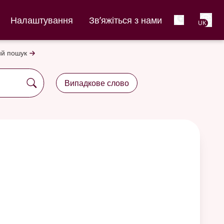
Net
Налаштування
Зв’яжіться з нами
UK
й пошук
Випадкове слово