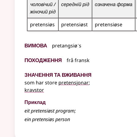
чоловічий /
середній рід
означена форма
жіночий рід
pretensiøs
pretensiøst
pretensiøse
Вимова
pretangsiøˊs
Походження
frå
fransk
Значення та вживання
som har store
pretensjonar
;
kravstor
Приклад
eit pretensiøst program
;
ein pretensiøs person