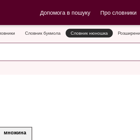
ла та Словник нюношка
Допомога в пошуку
Про словники
ловники
Словник букмола
Словник нюношка
Розширени
множина