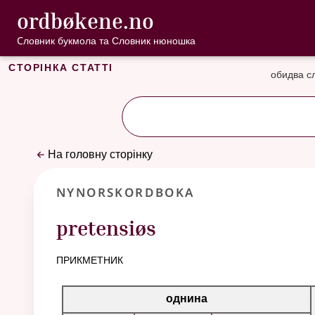
, Cловник букмо
ordbøkene.no
Перейти до основного вмісту
Доступність
Cловник букмола та Словник нюношка
Сторінка статті
обидва с
На головну сторінку
Nynorskordboka
pretensiøs
прикметник
Таблиця відмінювання для цього прикметника
однина