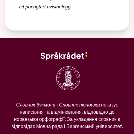
eit poengtert avisinnlegg
Словник букмола
і
Словник нюношка
показує
написання та відмінювання, відповідно до
норвезької орфографії. За укладання словників
відповідає Мовна рада і Бергенський університет.