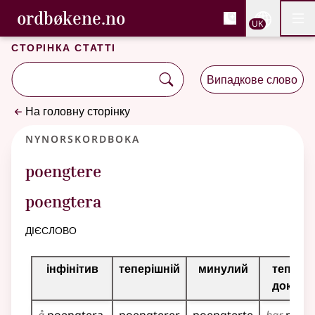
, Cловник букмола та С
ordbøkene.no
Nettsi
UK
Мен
Перейти до основного вмісту
Доступність
Cловник букмола та Словник нюношка
Сторінка статті
Випадкове слово
На головну сторінку
Nynorskordboka
poengtere
poengtera
дієслово
Таблиця відмінювання для цього дієслова
інфінітив
теперішній
минулий
теперіш
докона