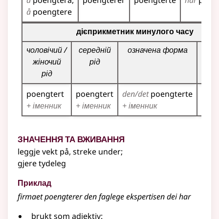
å
poengtera
poengterer
poengterte
har
poen
å
poengtere
Таблиця відмінювання дієприкметників для цього діє
дієприкметник минулого часу
чоловічий /
середній
означена форма
мн
жіночий
рід
рід
poengtert
poengtert
den/det
poengterte
poen
+ іменник
+ іменник
+ іменник
+ ім
Значення та вживання
leggje vekt på, streke under
;
gjere tydeleg
Приклад
firmaet poengterer den faglege ekspertisen dei har
brukt som
adjektiv
: