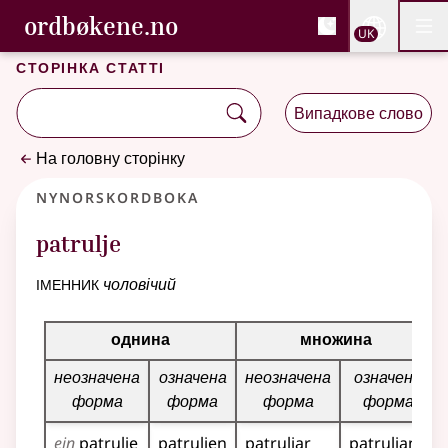
, Cловник букмола та С
ordbøkene.no
Nettsi
UK
Мен
Перейти до основного вмісту
Доступність
Cловник букмола та Словник нюношка
Сторінка статті
Випадкове слово
На головну сторінку
Nynorskordboka
patrulje
іменник
чоловічий
Таблиця відмінювання для цього іменника
однина
множина
неозначена
означена
неозначена
означена
форма
форма
форма
форма
ein
patrulje
patruljen
patruljar
patruljane