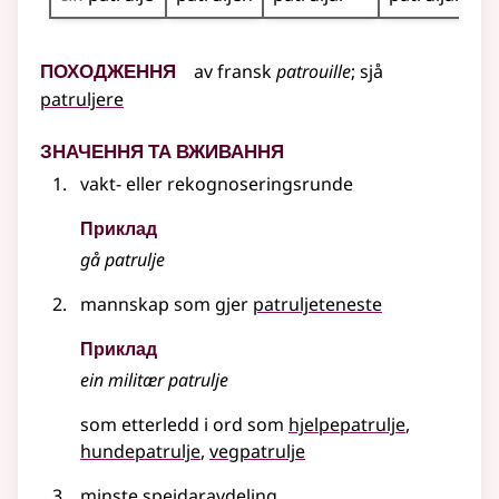
Походження
av
fransk
patrouille
;
sjå
patruljere
Значення та вживання
vakt- eller rekognoseringsrunde
Приклад
gå patrulje
mannskap som gjer
patruljeteneste
Приклад
ein militær patrulje
som etterledd i ord som
hjelpepatrulje
hundepatrulje
vegpatrulje
minste speidaravdeling