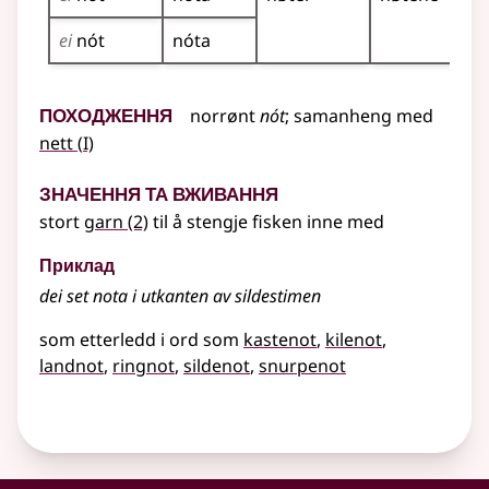
ei
nót
nóta
Походження
norrønt
nót
;
samanheng med
1
nett
(
I)
Значення та вживання
stort
garn
(2)
til å stengje fisken inne med
Приклад
dei set nota i utkanten av sildestimen
som etterledd i ord som
kastenot
kilenot
landnot
ringnot
sildenot
snurpenot