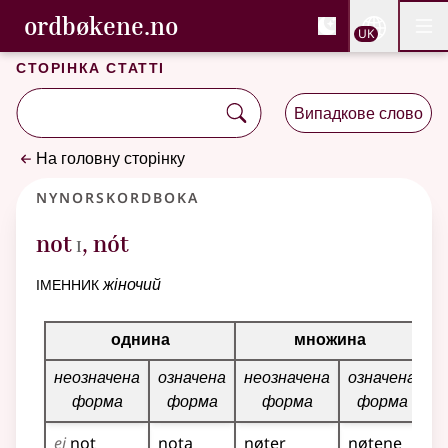
, Cловник букмола та С
ordbøkene.no
Nettsi
UK
Мен
Перейти до основного вмісту
Доступність
Cловник букмола та Словник нюношка
Сторінка статті
Випадкове слово
На головну сторінку
Nynorskordboka
1
not
,
nót
I
іменник
жіночий
Таблиця відмінювання для цього іменника
однина
множина
неозначена
означена
неозначена
означена
форма
форма
форма
форма
ei
not
nota
nøter
nøtene