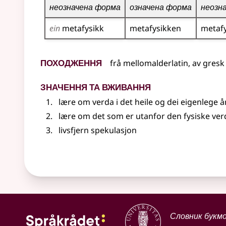
неозначена форма
означена форма
неозн
ein
metafysikk
metafysikken
metafy
Походження
frå
mellomalderlatin
,
av
gresk
Значення та вживання
lære om verda i det heile og dei eigenlege å
lære om det som er utanfor den fysiske ver
livsfjern spekulasjon
Словник букм