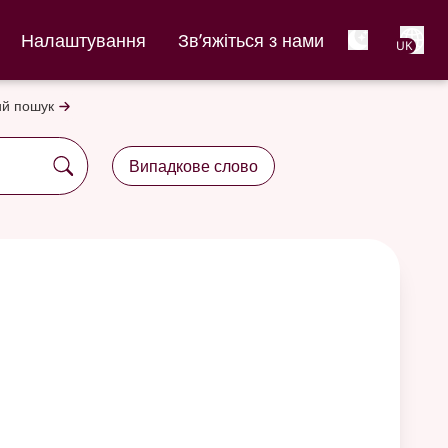
Net
Налаштування
Зв’яжіться з нами
UK
й пошук
Випадкове слово