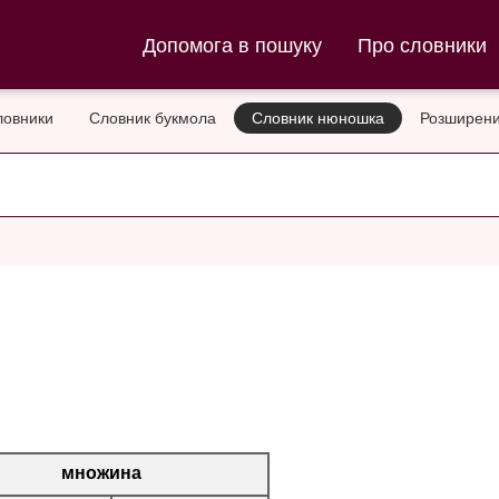
ла та Словник нюношка
Допомога в пошуку
Про словники
ловники
Словник букмола
Словник нюношка
Розширени
множина