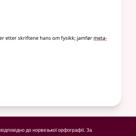
er etter skriftene hans om fysikk
;
jamfør
meta-
відповідно до норвезької орфографії. За