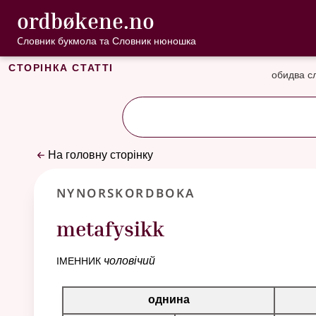
, Cловник букмо
ordbøkene.no
Перейти до основного вмісту
Доступність
Cловник букмола та Словник нюношка
Сторінка статті
обидва с
На головну сторінку
Nynorskordboka
metafysikk
іменник
чоловічий
Таблиця відмінювання для цього іменника
однина