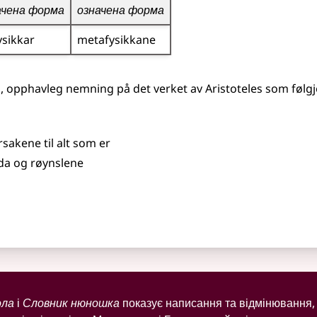
ачена форма
означена форма
sikkar
metafysikkane
, opphavleg nemning på det verket av Aristoteles som følgj
rsakene til alt som er
da og røynslene
ола
і
Словник нюношка
показує написання та відмінювання, 