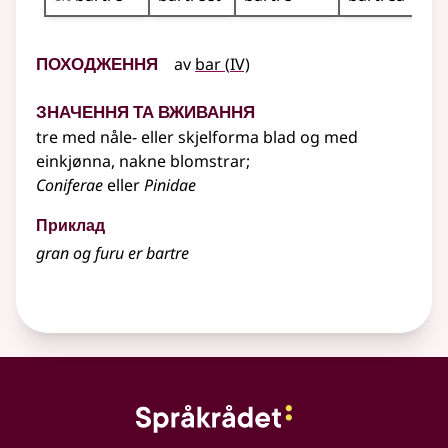
Походження
4
av
bar
(
IV)
Значення та вживання
tre med nåle-
eller
skjelforma blad og med
einkjønna, nakne blomstrar
;
Coniferae
eller
Pinidae
Приклад
gran og furu er bartre