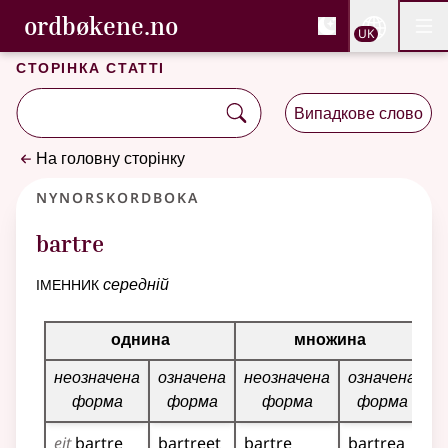
, Cловник букмола та С
ordbøkene.no
Nettsi
UK
Мен
Перейти до основного вмісту
Доступність
Cловник букмола та Словник нюношка
Сторінка статті
Випадкове слово
На головну сторінку
Nynorskordboka
bartre
іменник
середній
Таблиця відмінювання для цього іменника
однина
множина
неозначена
означена
неозначена
означена
форма
форма
форма
форма
eit
bartre
bartreet
bartre
bartrea