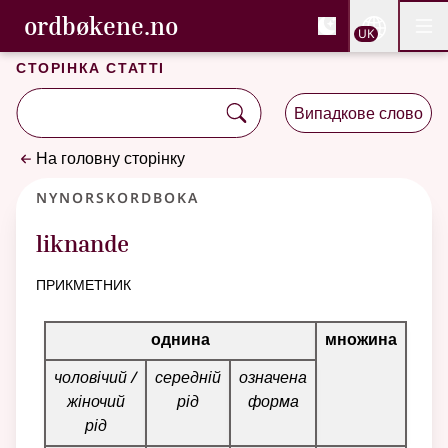
, Cловник букмола та С
ordbøkene.no
Nettsi
UK
Мен
Перейти до основного вмісту
Доступність
Cловник букмола та Словник нюношка
Сторінка статті
Випадкове слово
На головну сторінку
Nynorskordboka
liknande
прикметник
Таблиця відмінювання для цього прикметника
однина
множина
чоловічий /
середній
означена
жіночий
рід
форма
рід