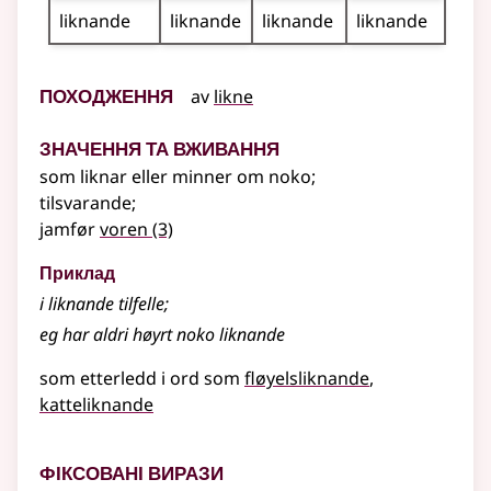
liknande
liknande
liknande
liknande
Походження
av
likne
Значення та вживання
som liknar eller minner om noko
;
tilsvarande
;
jamfør
voren
(3)
Приклад
i liknande tilfelle
;
eg har aldri høyrt noko liknande
som etterledd i ord som
fløyelsliknande
katteliknande
Фіксовані вирази