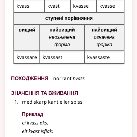
kvass
kvast
kvasse
kvasse
Таблиця відмінювання для цього прикметника (вища, 
ступені порівняння
вищий
найвищий
найвищий
неозначена
означена
форма
форма
kvassare
kvassast
kvassaste
Походження
norrønt
hvass
Значення та вживання
med skarp kant eller spiss
Приклад
ei kvass øks
;
eit kvast isflak
;