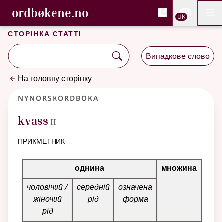
, Cловник букмола та С
ordbøkene.no
Nettsi
UK
Мен
Перейти до основного вмісту
Доступність
Cловник букмола та Словник нюношка
Сторінка статті
Випадкове слово
На головну сторінку
Nynorskordboka
2
kvass
II
прикметник
Таблиця відмінювання для цього прикметника
однина
множина
чоловічий /
середній
означена
жіночий
рід
форма
рід