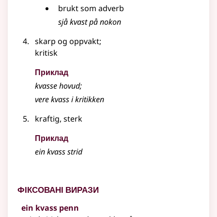
brukt som
adverb
sjå kvast på nokon
skarp og oppvakt
;
kritisk
Приклад
kvasse hovud
;
vere kvass i kritikken
kraftig, sterk
Приклад
ein kvass strid
Фіксовані вирази
ein kvass penn