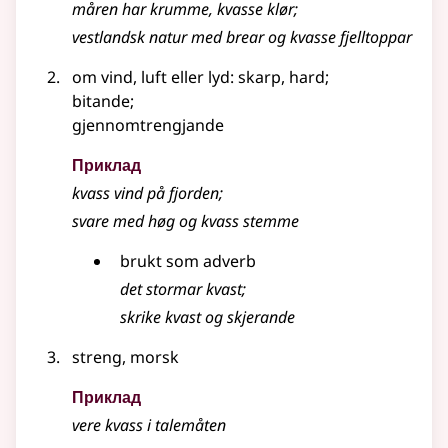
måren har krumme, kvasse klør
;
vestlandsk natur med brear og kvasse fjelltoppar
om vind, luft eller lyd: skarp, hard
;
bitande
;
gjennomtrengjande
Приклад
kvass vind på fjorden
;
svare med høg og kvass stemme
brukt som
adverb
det stormar kvast
;
skrike kvast og skjerande
streng, morsk
Приклад
vere kvass i talemåten