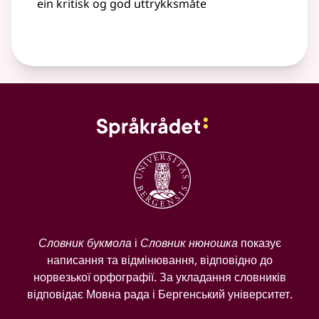
ein kritisk og god uttrykksmåte
Словник букмола
і
Словник нюношка
показує
написання та відмінювання, відповідно до
норвезької орфографії. За укладання словників
відповідає Мовна рада і Бергенський університет.