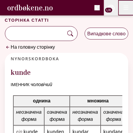
, Cловник букмола та С
ordbøkene.no
Nettsi
UK
Мен
Перейти до основного вмісту
Доступність
Cловник букмола та Словник нюношка
Сторінка статті
Випадкове слово
На головну сторінку
Nynorskordboka
kunde
іменник
чоловічий
Таблиця відмінювання для цього іменника
однина
множина
неозначена
означена
неозначена
означена
форма
форма
форма
форма
ein
kunde
kunden
kundar
kundane