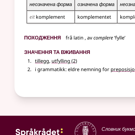
неозначена форма
означена форма
неозн
eit
komplement
komplementet
kompl
Походження
frå
latin
, av
complere
‘fylle’
Значення та вживання
tillegg
,
utfylling
(2)
i
grammatikk
: eldre nemning for
preposisjo
Словник букм