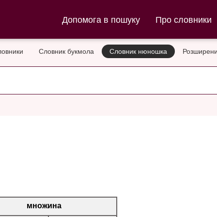
ла та Словник нюношка
Допомога в пошуку
Про словники
ловники
Словник букмола
Словник нюношка
Розширени
множина