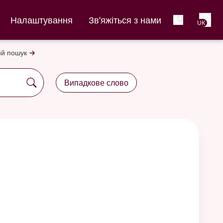
Net
Налаштування
Зв’яжіться з нами
UK
й пошук
Випадкове слово