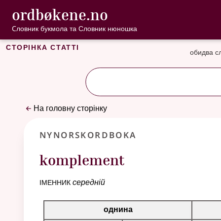
, Cловник букмо
ordbøkene.no
Перейти до основного вмісту
Доступність
Cловник букмола та Словник нюношка
Сторінка статті
обидва с
На головну сторінку
Nynorskordboka
komplement
іменник
середній
Таблиця відмінювання для цього іменника
однина