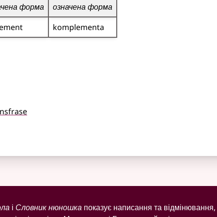
ачена форма
означена форма
ement
komplementa
nsfrase
ола
і
Словник нюношка
показує написання та відмінювання, 