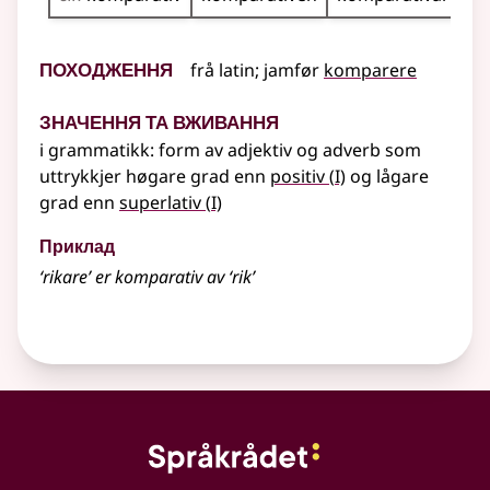
Походження
frå
latin
;
jamfør
komparere
Значення та вживання
i
grammatikk
: form av adjektiv og adverb som
1
uttrykkjer høgare grad enn
positiv
(
I)
og lågare
1
grad enn
superlativ
(
I)
Приклад
‘rikare’ er komparativ av ‘rik’