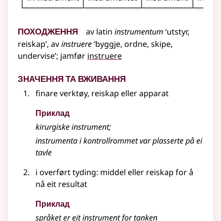
Походження
av
latin
instrumentum
‘utstyr,
reiskap’, av
instruere
‘byggje, ordne, skipe,
undervise’
;
jamfør
instruere
Значення та вживання
finare verktøy, reiskap
eller
apparat
Приклад
kirurgiske instrument
;
instrumenta i kontrollrommet var plasserte på ei
tavle
i
overført tyding
: middel eller reiskap for å
nå eit resultat
Приклад
språket er eit instrument for tanken