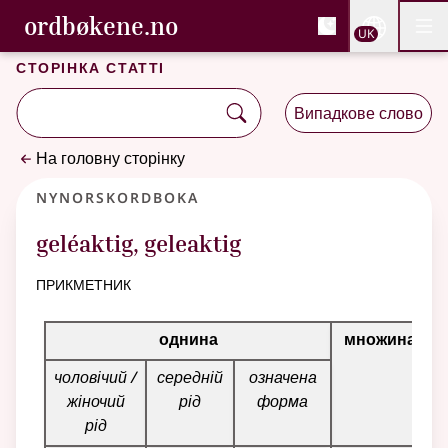
, Cловник букмола та С
ordbøkene.no
Nettsi
UK
Мен
Перейти до основного вмісту
Доступність
Cловник букмола та Словник нюношка
Сторінка статті
Випадкове слово
На головну сторінку
Nynorskordboka
geléaktig
,
geleaktig
прикметник
Таблиця відмінювання для цього прикметника
однина
множина
чоловічий /
середній
означена
жіночий
рід
форма
рід