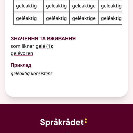
geleaktig
geleaktig
geleaktige
geleaktige
geléaktig
geléaktig
geléaktige
geléaktige
Значення та вживання
som liknar
gelé
(1)
;
gelévoren
Приклад
geléaktig konsistens