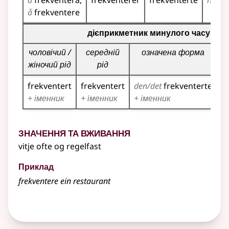
å
frekventera
frekventerer
frekventerte
har
f
å
frekventere
Таблиця відмінювання дієприкметників для цього діє
дієприкметник минулого часу
чоловічий /
середній
означена форма
жіночий рід
рід
frekventert
frekventert
den/det
frekventerte
f
+ іменник
+ іменник
+ іменник
+
Значення та вживання
vitje ofte og regelfast
Приклад
frekventere ein restaurant