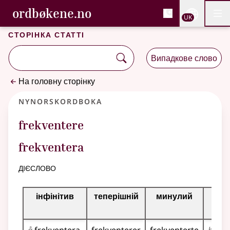
, Cловник букмола та С
ordbøkene.no
Nettsi
UK
Мен
Перейти до основного вмісту
Доступність
Cловник букмола та Словник нюношка
Сторінка статті
Випадкове слово
На головну сторінку
Nynorskordboka
frekventere
frekventera
дієслово
Таблиця відмінювання для цього дієслова
інфінітив
теперішній
минулий
теп
док