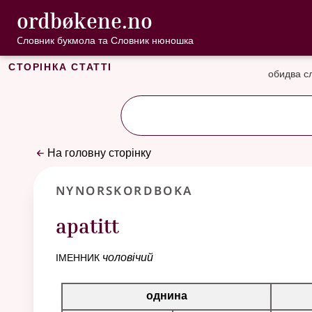
, Cловник букмо
ordbøkene.no
Перейти до основного вмісту
Доступність
Cловник букмола та Словник нюношка
Сторінка статті
обидва с
На головну сторінку
Nynorskordboka
apatitt
іменник
чоловічий
Таблиця відмінювання для цього іменника
однина