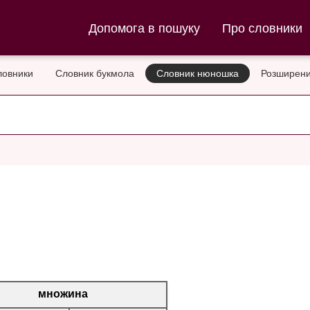
ла та Словник нюношка
Допомога в пошуку
Про словники
ловники
Словник букмола
Словник нюношка
Розширени
множина