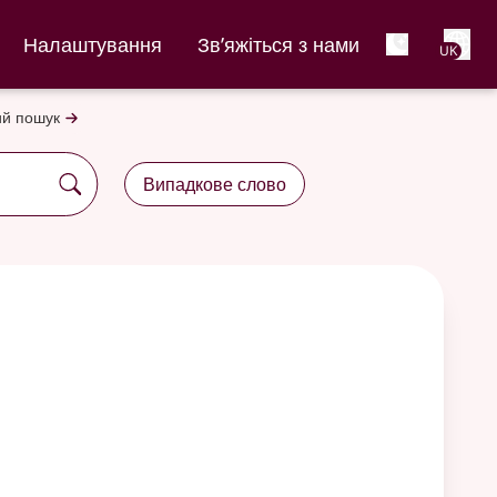
Net
Налаштування
Зв’яжіться з нами
UK
й пошук
Випадкове слово