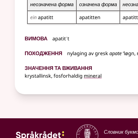
неозначена форма
означена форма
неозн
ein
apatitt
apatitten
apatit
Вимова
apatitˊt
Походження
nylaging
av
gresk
apate
‘løgn, 
Значення та вживання
krystallinsk, fosforhaldig
mineral
Словник букм