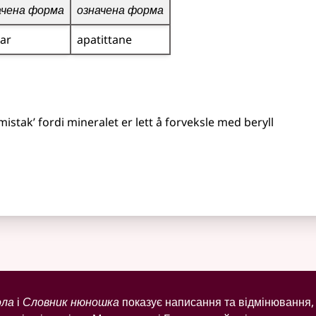
ачена форма
означена форма
tar
apatittane
mistak’ fordi mineralet er lett å forveksle med beryll
ола
і
Словник нюношка
показує написання та відмінювання, 