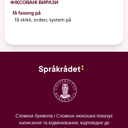
Фіксовані вирази
få fasong på
få skikk, orden, system på
Словник букмола
і
Словник нюношка
показує
написання та відмінювання, відповідно до