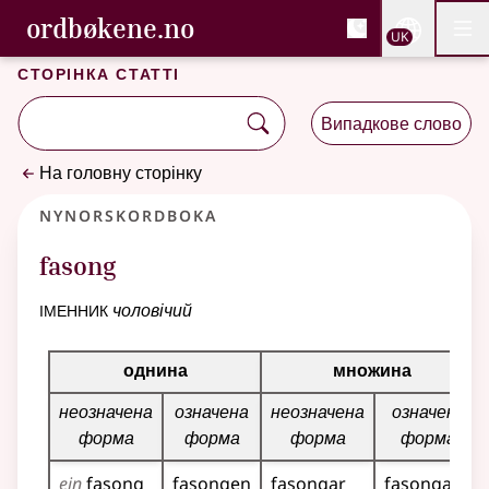
, Cловник букмола та С
ordbøkene.no
Nettsi
UK
Мен
Перейти до основного вмісту
Доступність
Cловник букмола та Словник нюношка
Сторінка статті
Випадкове слово
На головну сторінку
Nynorskordboka
fasong
іменник
чоловічий
Таблиця відмінювання для цього іменника
однина
множина
неозначена
означена
неозначена
означена
форма
форма
форма
форма
ein
fasong
fasongen
fasongar
fasongane