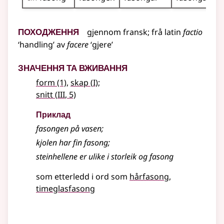
Походження
gjennom
fransk
;
frå
latin
factio
‘handling’ av
facere
‘gjere’
Значення та вживання
1
form
(1)
,
skap
(
I)
;
3
snitt
(
III
, 5)
Приклад
fasongen på vasen
;
kjolen har fin fasong
;
steinhellene er ulike i storleik og fasong
som etterledd i ord som
hårfasong
timeglasfasong