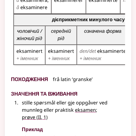
å
eksaminera
eksaminerer
eksaminerte
har
e
å
eksaminere
Таблиця відмінювання дієприкметників для цього діє
дієприкметник минулого часу
чоловічий /
середній
означена форма
жіночий рід
рід
eksaminert
eksaminert
den/det
eksaminerte
e
+ іменник
+ іменник
+ іменник
+
Походження
frå
latin
‘granske’
Значення та вживання
stille spørsmål eller gje oppgåver ved
munnleg eller praktisk
eksamen
;
2
prøve
(
II
, 1)
Приклад