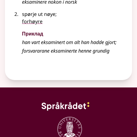
eksaminere nokon i norsk
spørje ut nøye
;
forhøyre
Приклад
han vart eksaminert om alt han hadde gjort
;
forsvararane eksaminerte henne grundig