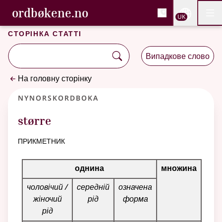
, Cловник букмола та С
ordbøkene.no
Nettsi
UK
Мен
Перейти до основного вмісту
Доступність
Cловник букмола та Словник нюношка
Сторінка статті
Випадкове слово
На головну сторінку
Nynorskordboka
større
прикметник
Таблиця відмінювання для цього прикметника
однина
множина
чоловічий /
середній
означена
жіночий
рід
форма
рід