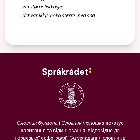
ein større lekkasje
;
det var ikkje noko større med snø
Словник букмола
і
Словник нюношка
показує
написання та відмінювання, відповідно до
норвезької орфографії. За укладання словників