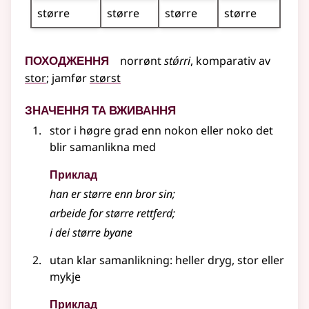
større
større
større
større
Походження
norrønt
stǿrri
,
komparativ av
stor
;
jamfør
størst
Значення та вживання
stor i høgre grad enn nokon eller noko det
blir samanlikna med
Приклад
han er større enn bror sin
;
arbeide for større rettferd
;
i dei større byane
utan klar samanlikning: heller dryg, stor eller
mykje
Приклад