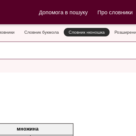
ла та Словник нюношка
Допомога в пошуку
Про словники
ловники
Словник букмола
Словник нюношка
Розширени
множина