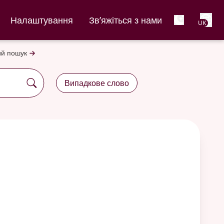
Net
Налаштування
Зв’яжіться з нами
UK
й пошук
Випадкове слово