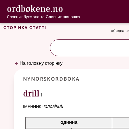
, Cловник букмо
ordbøkene.no
Перейти до основного вмісту
Доступність
Cловник букмола та Словник нюношка
Сторінка статті
обидва с
На головну сторінку
Nynorskordboka
1
drill
I
іменник
чоловічий
Таблиця відмінювання для цього іменника
однина