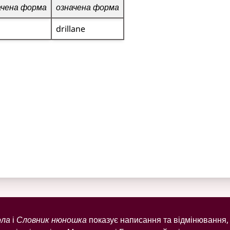
ачена форма
означена форма
drillane
ола
і
Словник нюношка
показує написання та відмінювання, 