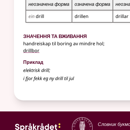
неозначена форма
означена форма
неозн
ein
drill
drillen
drillar
Значення та вживання
handreiskap til boring av mindre hol
;
drillbor
Приклад
elektrisk drill
;
i fjor fekk eg ny drill til jul
Словник букм