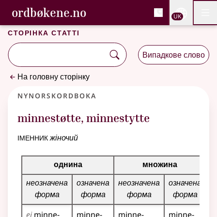
, Cловник букмола та С
ordbøkene.no
Nettsi
UK
Мен
Перейти до основного вмісту
Доступність
Cловник букмола та Словник нюношка
Сторінка статті
Випадкове слово
На головну сторінку
Nynorskordboka
minnestøtte
,
minnestytte
іменник
жіночий
Таблиця відмінювання для цього іменника
однина
множина
неозначена
означена
неозначена
означена
форма
форма
форма
форма
ei
minne­
minne­
minne­
minne­