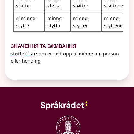
støtte
støtta
støtter
støttene
ei
minne­
minne­
minne­
minne­
stytte
stytta
stytter
styttene
Значення та вживання
1
støtte
(
I
, 2)
som er sett opp til minne om person
eller hending