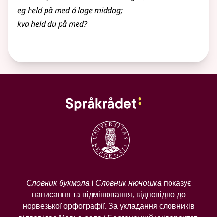
eg held på med å lage middag
;
kva held du på med?
Словник букмола
і
Словник нюношка
показує
написання та відмінювання, відповідно до
норвезької орфографії. За укладання словників