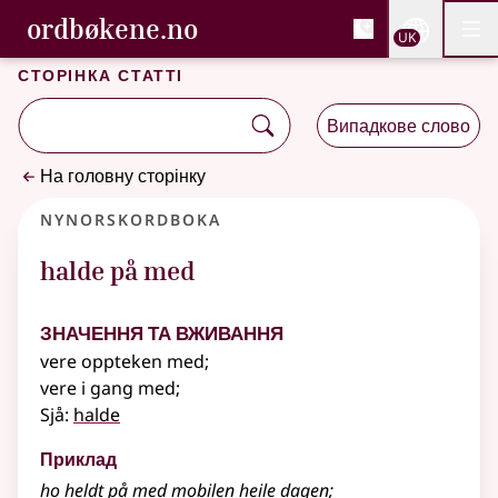
, Cловник букмола та С
ordbøkene.no
Nettsi
UK
Мен
Перейти до основного вмісту
Доступність
Cловник букмола та Словник нюношка
Сторінка статті
Випадкове слово
На головну сторінку
Nynorskordboka
halde på med
Значення та вживання
vere oppteken med
;
vere i gang med
;
Sjå:
halde
Приклад
ho heldt på med mobilen heile dagen
;